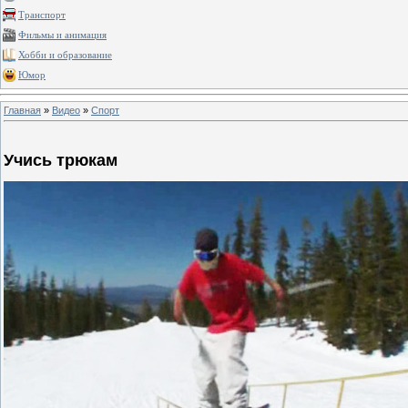
Транспорт
Фильмы и анимация
Хобби и образование
Юмор
Главная
»
Видео
»
Спорт
Учись трюкам