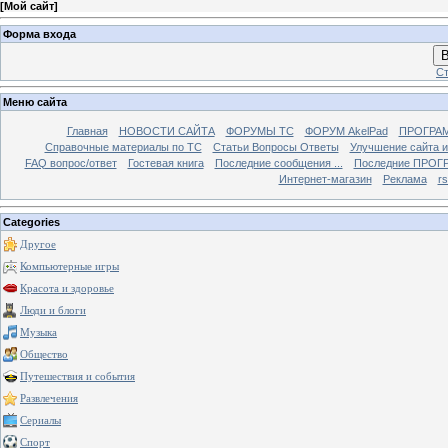
[
Мой сайт
]
Форма входа
В
Ст
Меню сайта
Главная
НОВОСТИ САЙТА
ФОРУМЫ TC
ФОРУМ AkelPad
ПРОГРА
Справочные материалы по TС
Статьи Вопросы Ответы
Улучшение сайта 
FAQ вопрос/ответ
Гостевая книга
Последние сообщения ...
Последние ПРОГР
Интернет-магазин
Реклама
r
Categories
Другое
Компьютерные игры
Красота и здоровье
Люди и блоги
Музыка
Общество
Путешествия и события
Развлечения
Сериалы
Спорт