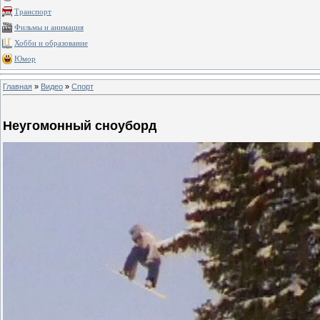
Транспорт
Фильмы и анимация
Хобби и образование
Юмор
Главная
»
Видео
»
Спорт
Неугомонный сноуборд