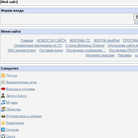
[
Мой сайт
]
Форма входа
В
Ст
Меню сайта
Главная
НОВОСТИ САЙТА
ФОРУМЫ TC
ФОРУМ AkelPad
ПРОГРА
Справочные материалы по TС
Статьи Вопросы Ответы
Улучшение сайта 
FAQ вопрос/ответ
Гостевая книга
Последние сообщения ...
Последние ПРОГР
Интернет-магазин
Реклама
r
Categories
Другое
Компьютерные игры
Красота и здоровье
Люди и блоги
Музыка
Общество
Путешествия и события
Развлечения
Сериалы
Спорт