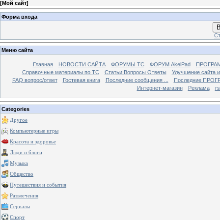
[
Мой сайт
]
Форма входа
В
Ст
Меню сайта
Главная
НОВОСТИ САЙТА
ФОРУМЫ TC
ФОРУМ AkelPad
ПРОГРА
Справочные материалы по TС
Статьи Вопросы Ответы
Улучшение сайта 
FAQ вопрос/ответ
Гостевая книга
Последние сообщения ...
Последние ПРОГР
Интернет-магазин
Реклама
r
Categories
Другое
Компьютерные игры
Красота и здоровье
Люди и блоги
Музыка
Общество
Путешествия и события
Развлечения
Сериалы
Спорт