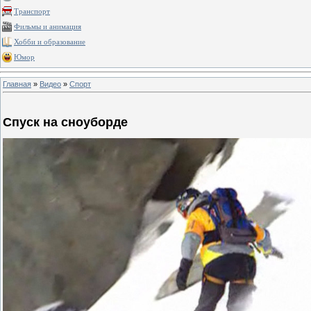
Транспорт
Фильмы и анимация
Хобби и образование
Юмор
Главная
»
Видео
»
Спорт
Спуск на сноуборде