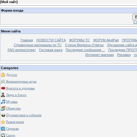
[
Мой сайт
]
Форма входа
В
Ст
Меню сайта
Главная
НОВОСТИ САЙТА
ФОРУМЫ TC
ФОРУМ AkelPad
ПРОГРА
Справочные материалы по TС
Статьи Вопросы Ответы
Улучшение сайта 
FAQ вопрос/ответ
Гостевая книга
Последние сообщения ...
Последние ПРОГР
Интернет-магазин
Реклама
r
Categories
Другое
Компьютерные игры
Красота и здоровье
Люди и блоги
Музыка
Общество
Путешествия и события
Развлечения
Сериалы
Спорт