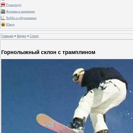
Транспорт
Фильмы и анимация
Хобби и образование
Юмор
Главная
»
Видео
»
Спорт
Горнолыжный склон с трамплином