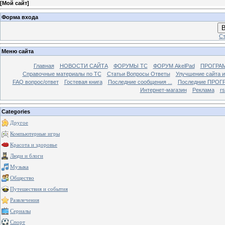
[
Мой сайт
]
Форма входа
В
Ст
Меню сайта
Главная
НОВОСТИ САЙТА
ФОРУМЫ TC
ФОРУМ AkelPad
ПРОГРА
Справочные материалы по TС
Статьи Вопросы Ответы
Улучшение сайта 
FAQ вопрос/ответ
Гостевая книга
Последние сообщения ...
Последние ПРОГР
Интернет-магазин
Реклама
r
Categories
Другое
Компьютерные игры
Красота и здоровье
Люди и блоги
Музыка
Общество
Путешествия и события
Развлечения
Сериалы
Спорт