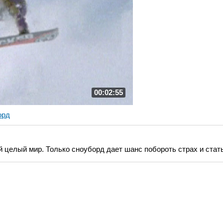
00:02:55
орд
й целый мир. Только сноуборд дает шанс побороть страх и стат