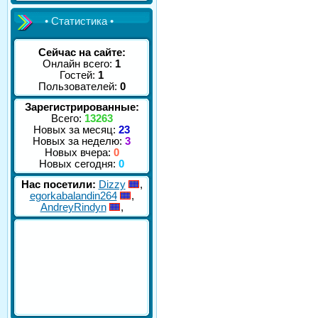
• Статистика •
Сейчас на сайте:
Онлайн всего:
1
Гостей:
1
Пользователей:
0
Зарегистрированные:
Всего:
13263
Новых за месяц:
23
Новых за неделю:
3
Новых вчера:
0
Новых сегодня:
0
Нас посетили:
Dizzy
,
egorkabalandin264
,
AndreyRindyn
,