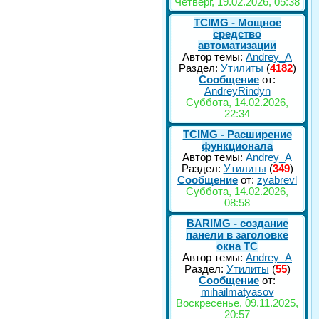
Четверг, 19.02.2026, 05:38
TCIMG - Мощное
средство
автоматизации
Автор темы:
Andrey_A
Раздел:
Утилиты
(
4182
)
Сообщение
от:
AndreyRindyn
Суббота, 14.02.2026,
22:34
TCIMG - Расширение
функционала
Автор темы:
Andrey_A
Раздел:
Утилиты
(
349
)
Сообщение
от:
zyabrevl
Суббота, 14.02.2026,
08:58
BARIMG - создание
панели в заголовке
окна TC
Автор темы:
Andrey_A
Раздел:
Утилиты
(
55
)
Сообщение
от:
mihailmatyasov
Воскресенье, 09.11.2025,
20:57