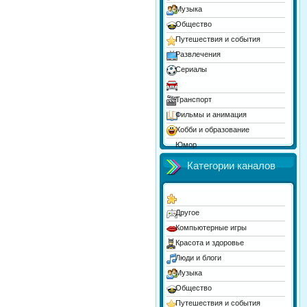
Музыка
Общество
Путешествия и события
Развлечения
Сериалы
Спорт
Транспорт
Фильмы и анимация
Хобби и образование
Юмор
Категории каналов
Другое
Компьютерные игры
Красота и здоровье
Люди и блоги
Музыка
Общество
Путешествия и события