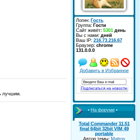
Логин:
Гость
Группа:
Гости
Сайт живёт:
5301
день
Вы с нами:
дней
Ваш IP:
216.73.216.67
Браузер:
chrome
131.0.0.0
Добавить в Избранное
ь лучшим.
•
На форуме
•
Total Commander 11.51
final 64bit 32bit VIM 49
portable
Автор темы:
Matros