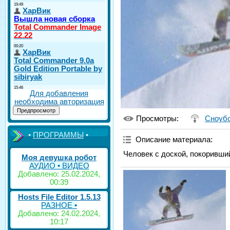
Для добавления
необходима авторизация
Просмотры
:
Сноуб
•
ПРОГРАММЫ
•
Описание материала
:
Человек с доской, покоривши
Моя девушка робот
АУДИО • ВИДЕО
Добавлено: 25.02.2024,
00:39
Hosts File Editor 1.5.13
РАЗНОЕ •
Добавлено: 24.02.2024,
10:17