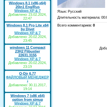
Windows 8.1 (x86-x64)
20in1 Eng/Rus
Windows XP & 7
Язык
: Русский
Добавлено: 23.02.2024,
Длительность материала
: 00:
22:47
Windows 8.1 Pro Lite x64
Всего комментариев
:
0
by Divet
Windows XP & 7
Добавлено: 20.02.2024,
23:45
windows 11 Compact
Доба
23H2 Flibustier
22631.3155
Windows XP & 7
Добавлено: 20.02.2024,
23:19
Q-Dir 6.77
ФАЙЛОВЫЙ МЕНЕДЖЕР
•
Добавлено: 30.11.2017,
19:14
Windows 7 (x86 x64)
option from simup
Windows XP & 7