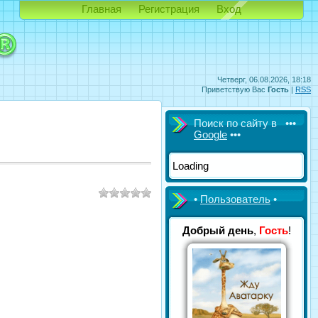
Главная
Регистрация
Вход
Четверг, 06.08.2026, 18:18
Приветствую Вас
Гость
|
RSS
Поиск по сайту в •••
Google
•••
Loading
•
Пользователь
•
Добрый день
,
Гость
!