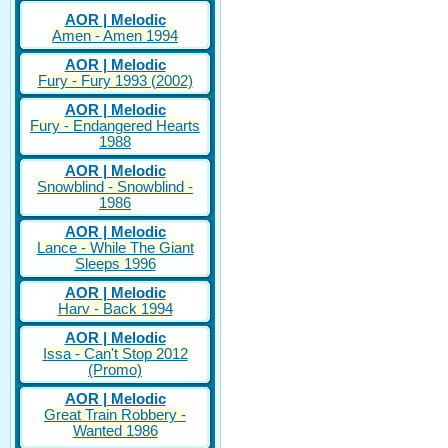
AOR | Melodic
Amen - Amen 1994
AOR | Melodic
Fury - Fury 1993 (2002)
AOR | Melodic
Fury - Endangered Hearts
1988
AOR | Melodic
Snowblind - Snowblind -
1986
AOR | Melodic
Lance - While The Giant
Sleeps 1996
AOR | Melodic
Harv - Back 1994
AOR | Melodic
Issa - Can't Stop 2012
(Promo)
AOR | Melodic
Great Train Robbery -
Wanted 1986