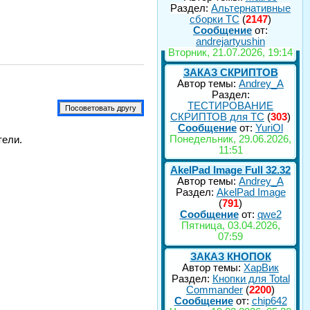
Раздел:
Альтернативные
сборки ТС
(
2147
)
Сообщение
от:
andrejartyushin
Вторник, 21.07.2026, 19:14
ЗАКАЗ СКРИПТОВ
Автор темы:
Andrey_A
Раздел:
ТЕСТИРОВАНИЕ
СКРИПТОВ для TC
(
303
)
Сообщение
от:
YuriOl
Понедельник, 29.06.2026,
тели.
11:51
AkelPad Image Full 32.32
Автор темы:
Andrey_A
Раздел:
AkelPad Image
(
791
)
Сообщение
от:
qwe2
Пятница, 03.04.2026,
07:59
ЗАКАЗ КНОПОК
Автор темы:
ХарВик
Раздел:
Кнопки для Total
Commander
(
2200
)
Сообщение
от:
chip642