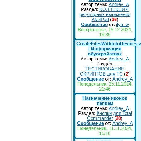
Автор темы:
Andrey_A
Раздел:
КОЛЛЕКЦИЯ
регулярных выражений
AkelPad
(
36
)
Сообщение
от:
ilya_w
Воскресенье, 15.12.2024,
19:35
CreateFilesWithInfoDevices.
- Информация
обустройствах
Автор темы:
Andrey_A
Раздел:
ТЕСТИРОВАНИЕ
СКРИПТОВ для TC
(
2
)
Сообщение
от:
Andrey_A
Понедельник, 25.11.2024,
21:46
Назначение иконок
папкам
Автор темы:
Andrey_A
Раздел:
Кнопки для Total
Commander
(
20
)
Сообщение
от:
Andrey_A
Понедельник, 11.11.2024,
15:10