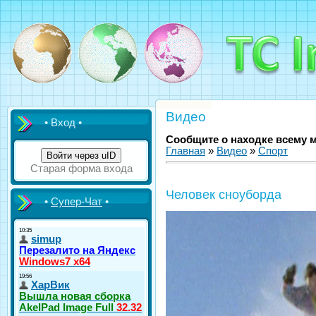
Видео
• Вход •
Сообщите о находке всему 
Главная
»
Видео
»
Спорт
Войти через uID
Старая форма входа
Человек сноуборда
•
Супер-Чат
•