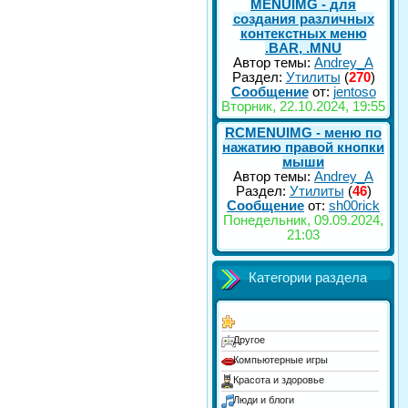
MENUIMG - для
создания различных
контекстных меню
.BAR, .MNU
Автор темы:
Andrey_A
Раздел:
Утилиты
(
270
)
Сообщение
от:
jentoso
Вторник, 22.10.2024, 19:55
RCMENUIMG - меню по
нажатию правой кнопки
мыши
Автор темы:
Andrey_A
Раздел:
Утилиты
(
46
)
Сообщение
от:
sh00rick
Понедельник, 09.09.2024,
21:03
Категории раздела
Другое
Компьютерные игры
Красота и здоровье
Люди и блоги