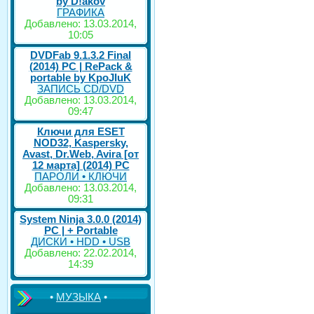
by D!akov
ГРАФИКА
Добавлено: 13.03.2014,
10:05
DVDFab 9.1.3.2 Final
(2014) PC | RePack &
portable by KpoJIuK
ЗАПИСЬ CD/DVD
Добавлено: 13.03.2014,
09:47
Ключи для ESET
NOD32, Kaspersky,
Avast, Dr.Web, Avira [от
12 марта] (2014) PC
ПАРОЛИ • КЛЮЧИ
Добавлено: 13.03.2014,
09:31
System Ninja 3.0.0 (2014)
РС | + Portable
ДИСКИ • HDD • USB
Добавлено: 22.02.2014,
14:39
•
МУЗЫКА
•