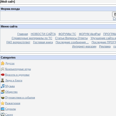
[
Мой сайт
]
Форма входа
В
Ст
Меню сайта
Главная
НОВОСТИ САЙТА
ФОРУМЫ TC
ФОРУМ AkelPad
ПРОГРА
Справочные материалы по TС
Статьи Вопросы Ответы
Улучшение сайта 
FAQ вопрос/ответ
Гостевая книга
Последние сообщения ...
Последние ПРОГР
Интернет-магазин
Реклама
r
Categories
Другое
Компьютерные игры
Красота и здоровье
Люди и блоги
Музыка
Общество
Путешествия и события
Развлечения
Сериалы
Спорт