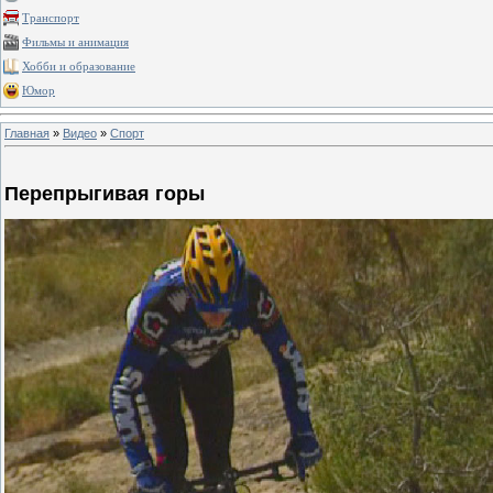
Транспорт
Фильмы и анимация
Хобби и образование
Юмор
Главная
»
Видео
»
Спорт
Перепрыгивая горы