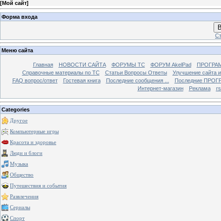
[
Мой сайт
]
Форма входа
В
Ст
Меню сайта
Главная
НОВОСТИ САЙТА
ФОРУМЫ TC
ФОРУМ AkelPad
ПРОГРА
Справочные материалы по TС
Статьи Вопросы Ответы
Улучшение сайта 
FAQ вопрос/ответ
Гостевая книга
Последние сообщения ...
Последние ПРОГР
Интернет-магазин
Реклама
r
Categories
Другое
Компьютерные игры
Красота и здоровье
Люди и блоги
Музыка
Общество
Путешествия и события
Развлечения
Сериалы
Спорт