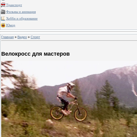
Транспорт
Фильмы и анимация
Хобби и образование
Юмор
Главная
»
Видео
»
Спорт
Велокросс для мастеров