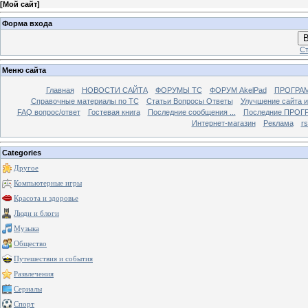
[
Мой сайт
]
Форма входа
В
Ст
Меню сайта
Главная
НОВОСТИ САЙТА
ФОРУМЫ TC
ФОРУМ AkelPad
ПРОГРА
Справочные материалы по TС
Статьи Вопросы Ответы
Улучшение сайта 
FAQ вопрос/ответ
Гостевая книга
Последние сообщения ...
Последние ПРОГР
Интернет-магазин
Реклама
r
Categories
Другое
Компьютерные игры
Красота и здоровье
Люди и блоги
Музыка
Общество
Путешествия и события
Развлечения
Сериалы
Спорт