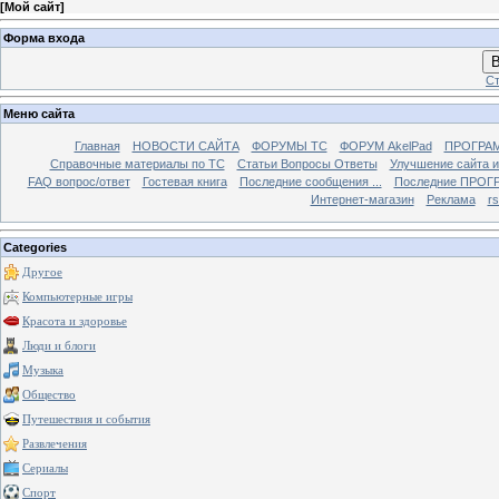
[
Мой сайт
]
Форма входа
В
Ст
Меню сайта
Главная
НОВОСТИ САЙТА
ФОРУМЫ TC
ФОРУМ AkelPad
ПРОГРА
Справочные материалы по TС
Статьи Вопросы Ответы
Улучшение сайта 
FAQ вопрос/ответ
Гостевая книга
Последние сообщения ...
Последние ПРОГР
Интернет-магазин
Реклама
r
Categories
Другое
Компьютерные игры
Красота и здоровье
Люди и блоги
Музыка
Общество
Путешествия и события
Развлечения
Сериалы
Спорт