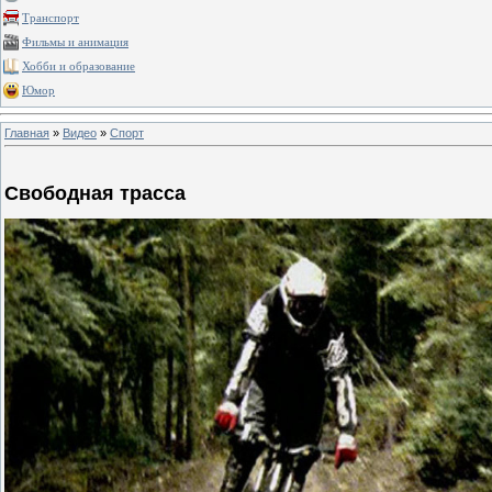
Транспорт
Фильмы и анимация
Хобби и образование
Юмор
Главная
»
Видео
»
Спорт
Свободная трасса