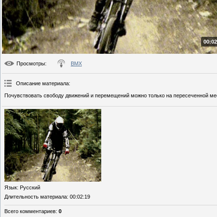
00:02
Просмотры
:
BMX
Описание материала
:
Почувствовать свободу движений и перемещений можно только на пересеченной ме
Язык
: Русский
Длительность материала
: 00:02:19
Всего комментариев
:
0