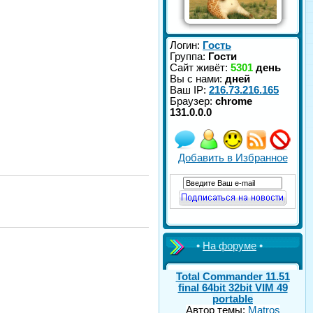
Логин:
Гость
Группа:
Гости
Сайт живёт:
5301
день
Вы с нами:
дней
Ваш IP:
216.73.216.165
Браузер:
chrome
131.0.0.0
Добавить в Избранное
•
На форуме
•
Total Commander 11.51
final 64bit 32bit VIM 49
portable
Автор темы:
Matros