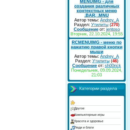
MENUIMG - для
создания различных
контекстных меню
.BAR, .MNU
Автор темы:
Andrey_A
Раздел:
Утилиты
(
270
)
Сообщение
от:
jentoso
Вторник, 22.10.2024, 19:55
RCMENUIMG - меню по
нажатию правой кнопки
мыши
Автор темы:
Andrey_A
Раздел:
Утилиты
(
46
)
Сообщение
от:
sh00rick
Понедельник, 09.09.2024,
21:03
Категории раздела
Другое
Компьютерные игры
Красота и здоровье
Люди и блоги