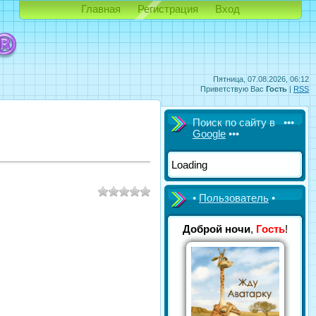
Главная
Регистрация
Вход
Пятница, 07.08.2026, 06:12
Приветствую Вас
Гость
|
RSS
Поиск по сайту в •••
Google
•••
Loading
•
Пользователь
•
Доброй ночи
,
Гость
!