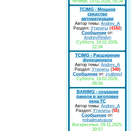
Четверг, 19.02.2026, 05:38
TCIMG - Мощное
средство
автоматизации
Автор темы:
Andrey_A
Раздел:
Утилиты
(
4182
)
Сообщение
от:
AndreyRindyn
Суббота, 14.02.2026,
22:34
TCIMG - Расширение
функционала
Автор темы:
Andrey_A
Раздел:
Утилиты
(
349
)
Сообщение
от:
zyabrevl
Суббота, 14.02.2026,
08:58
BARIMG - создание
панели в заголовке
окна TC
Автор темы:
Andrey_A
Раздел:
Утилиты
(
55
)
Сообщение
от:
mihailmatyasov
Воскресенье, 09.11.2025,
20:57