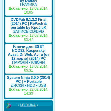
by D!akov
ГРАФИКА
Добавлено: 13.03.2014,
10:05
DVDFab 9.1.3.2 Final
(2014) PC | RePack &
portable by KpoJIuK
ЗАПИСЬ CD/DVD
Добавлено: 13.03.2014,
09:47
Ключи для ESET
NOD32, Kaspersky,
Avast, Dr.Web, Avira [от
12 марта] (2014) PC
ПАРОЛИ • КЛЮЧИ
Добавлено: 13.03.2014,
09:31
System Ninja 3.0.0 (2014)
РС | + Portable
ДИСКИ • HDD • USB
Добавлено: 22.02.2014,
14:39
•
МУЗЫКА
•