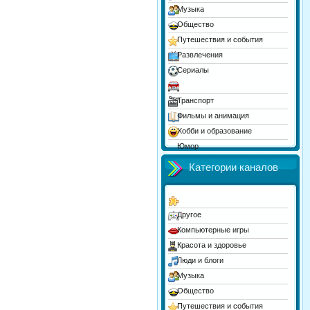
Музыка
Общество
Путешествия и события
Развлечения
Сериалы
Спорт
Транспорт
Фильмы и анимация
Хобби и образование
Юмор
Категории каналов
Другое
Компьютерные игры
Красота и здоровье
Люди и блоги
Музыка
Общество
Путешествия и события