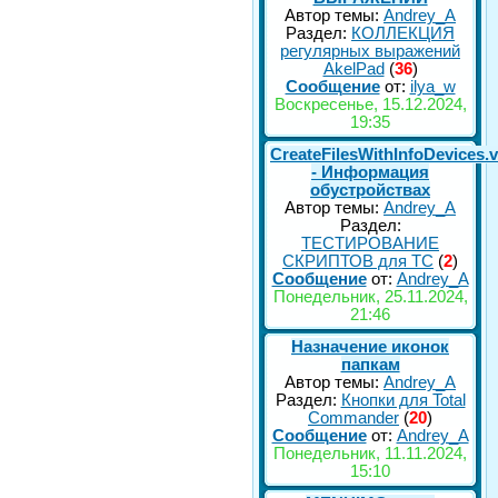
Автор темы:
Andrey_A
Раздел:
КОЛЛЕКЦИЯ
регулярных выражений
AkelPad
(
36
)
Сообщение
от:
ilya_w
Воскресенье, 15.12.2024,
19:35
CreateFilesWithInfoDevices.
- Информация
обустройствах
Автор темы:
Andrey_A
Раздел:
ТЕСТИРОВАНИЕ
СКРИПТОВ для TC
(
2
)
Сообщение
от:
Andrey_A
Понедельник, 25.11.2024,
21:46
Назначение иконок
папкам
Автор темы:
Andrey_A
Раздел:
Кнопки для Total
Commander
(
20
)
Сообщение
от:
Andrey_A
Понедельник, 11.11.2024,
15:10