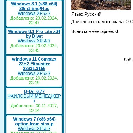
Windows 8.1 (x86-x64)
20in1 Eng/Rus
Windows XP & 7
Язык
: Русский
Добавлено: 23.02.2024,
Длительность материала
: 00:
22:47
Windows 8.1 Pro Lite x64
Всего комментариев
:
0
by Divet
Windows XP & 7
Добавлено: 20.02.2024,
23:45
windows 11 Compact
Доба
23H2 Flibustier
22631.3155
Windows XP & 7
Добавлено: 20.02.2024,
23:19
Q-Dir 6.77
ФАЙЛОВЫЙ МЕНЕДЖЕР
•
Добавлено: 30.11.2017,
19:14
Windows 7 (x86 x64)
option from simup
Windows XP & 7