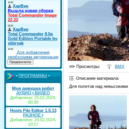
Для добавления
необходима авторизация
Просмотры
:
BMX
•
ПРОГРАММЫ
•
Описание материала
:
Для полетов над невысокими 
Моя девушка робот
АУДИО • ВИДЕО
Добавлено: 25.02.2024,
00:39
Hosts File Editor 1.5.13
РАЗНОЕ •
Добавлено: 24.02.2024,
10:17