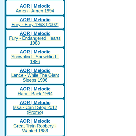
AOR | Melodic
Amen - Amen 1994
AOR | Melodic
Fury - Fury 1993 (2002)
AOR | Melodic
Fury - Endangered Hearts
1988
AOR | Melodic
Snowblind - Snowblind -
1986
AOR | Melodic
Lance - While The Giant
Sleeps 1996
AOR | Melodic
Harv - Back 1994
AOR | Melodic
Issa - Can't Stop 2012
(Promo)
AOR | Melodic
Great Train Robbery -
Wanted 1986