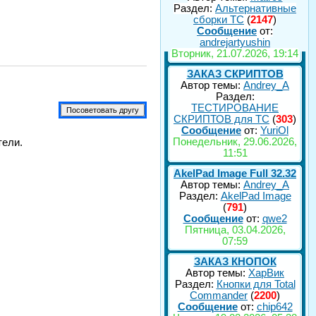
Раздел:
Альтернативные
сборки ТС
(
2147
)
Сообщение
от:
andrejartyushin
Вторник, 21.07.2026, 19:14
ЗАКАЗ СКРИПТОВ
Автор темы:
Andrey_A
Раздел:
ТЕСТИРОВАНИЕ
СКРИПТОВ для TC
(
303
)
Сообщение
от:
YuriOl
Понедельник, 29.06.2026,
тели.
11:51
AkelPad Image Full 32.32
Автор темы:
Andrey_A
Раздел:
AkelPad Image
(
791
)
Сообщение
от:
qwe2
Пятница, 03.04.2026,
07:59
ЗАКАЗ КНОПОК
Автор темы:
ХарВик
Раздел:
Кнопки для Total
Commander
(
2200
)
Сообщение
от:
chip642