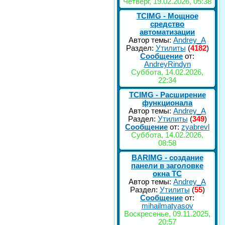
Четверг, 19.02.2026, 05:38
TCIMG - Мощное
средство
автоматизации
Автор темы:
Andrey_A
Раздел:
Утилиты
(
4182
)
Сообщение
от:
AndreyRindyn
Суббота, 14.02.2026,
22:34
TCIMG - Расширение
функционала
Автор темы:
Andrey_A
Раздел:
Утилиты
(
349
)
Сообщение
от:
zyabrevl
Суббота, 14.02.2026,
08:58
BARIMG - создание
панели в заголовке
окна TC
Автор темы:
Andrey_A
Раздел:
Утилиты
(
55
)
Сообщение
от:
mihailmatyasov
Воскресенье, 09.11.2025,
20:57