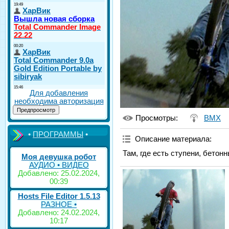
Для добавления
необходима авторизация
Просмотры
:
BMX
•
ПРОГРАММЫ
•
Описание материала
:
Там, где есть ступени, бетон
Моя девушка робот
АУДИО • ВИДЕО
Добавлено: 25.02.2024,
00:39
Hosts File Editor 1.5.13
РАЗНОЕ •
Добавлено: 24.02.2024,
10:17