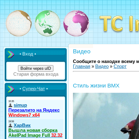
Видео
• Вход •
Сообщите о находке всему 
Главная
»
Видео
»
Спорт
Войти через uID
Старая форма входа
Стиль жизни BMX
•
Супер-Чат
•