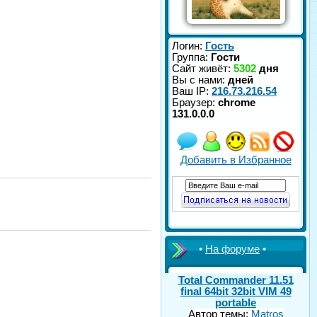
Логин:
Гость
Группа:
Гости
Сайт живёт:
5302
дня
Вы с нами:
дней
Ваш IP:
216.73.216.54
Браузер:
chrome
131.0.0.0
Добавить в Избранное
•
На форуме
•
Total Commander 11.51
final 64bit 32bit VIM 49
portable
Автор темы:
Matros