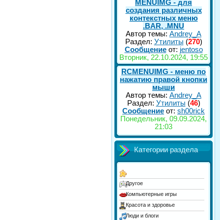
MENUIMG - для
создания различных
контекстных меню
.BAR, .MNU
Автор темы:
Andrey_A
Раздел:
Утилиты
(
270
)
Сообщение
от:
jentoso
Вторник, 22.10.2024, 19:55
RCMENUIMG - меню по
нажатию правой кнопки
мыши
Автор темы:
Andrey_A
Раздел:
Утилиты
(
46
)
Сообщение
от:
sh00rick
Понедельник, 09.09.2024,
21:03
Категории раздела
Другое
Компьютерные игры
Красота и здоровье
Люди и блоги