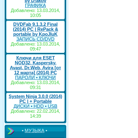
by D!akov
ГРАФИКА
Добавлено: 13.03.2014,
10:05
DVDFab 9.1.3.2 Final
(2014) PC | RePack &
portable by KpoJIuK
ЗАПИСЬ CD/DVD
Добавлено: 13.03.2014,
09:47
Ключи для ESET
NOD32, Kaspersky,
Avast, Dr.Web, Avira [от
12 марта] (2014) PC
ПАРОЛИ • КЛЮЧИ
Добавлено: 13.03.2014,
09:31
System Ninja 3.0.0 (2014)
РС | + Portable
ДИСКИ • HDD • USB
Добавлено: 22.02.2014,
14:39
•
МУЗЫКА
•