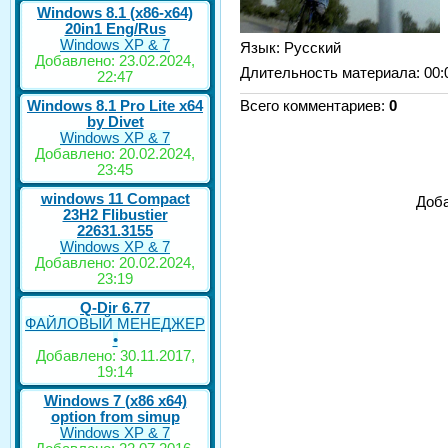
Windows 8.1 (x86-x64)
20in1 Eng/Rus
Windows XP & 7
Язык
: Русский
Добавлено: 23.02.2024,
Длительность материала
: 00:
22:47
Windows 8.1 Pro Lite x64
Всего комментариев
:
0
by Divet
Windows XP & 7
Добавлено: 20.02.2024,
23:45
windows 11 Compact
Доба
23H2 Flibustier
22631.3155
Windows XP & 7
Добавлено: 20.02.2024,
23:19
Q-Dir 6.77
ФАЙЛОВЫЙ МЕНЕДЖЕР
•
Добавлено: 30.11.2017,
19:14
Windows 7 (x86 x64)
option from simup
Windows XP & 7