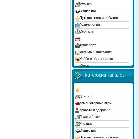
Музыка
Общество
Путешествия и события
Развлечения
Сериалы
Спорт
Транспорт
Фильмы и анимация
Хобби и образование
Юмор
Категории каналов
Другое
Компьютерные игры
Красота и здоровье
Люди и блоги
Музыка
Общество
Путешествия и события