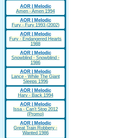
AOR | Melodic
Amen - Amen 1994
AOR | Melodic
Fury - Fury 1993 (2002)
AOR | Melodic
Fury - Endangered Hearts
1988
AOR | Melodic
Snowblind - Snowblind -
1986
AOR | Melodic
Lance - While The Giant
Sleeps 1996
AOR | Melodic
Harv - Back 1994
AOR | Melodic
Issa - Can't Stop 2012
(Promo)
AOR | Melodic
Great Train Robbery -
Wanted 1986