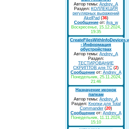
Автор темы:
Andrey_A
Раздел:
КОЛЛЕКЦИЯ
регулярных выражений
AkelPad
(
36
)
Сообщение
от:
ilya_w
Воскресенье, 15.12.2024,
19:35
CreateFilesWithInfoDevices.
- Информация
обустройствах
Автор темы:
Andrey_A
Раздел:
ТЕСТИРОВАНИЕ
СКРИПТОВ для TC
(
2
)
Сообщение
от:
Andrey_A
Понедельник, 25.11.2024,
21:46
Назначение иконок
папкам
Автор темы:
Andrey_A
Раздел:
Кнопки для Total
Commander
(
20
)
Сообщение
от:
Andrey_A
Понедельник, 11.11.2024,
15:10