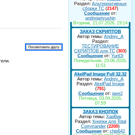
Раздел:
Альтернативные
сборки ТС
(
2147
)
Сообщение
от:
andrejartyushin
Вторник, 21.07.2026, 19:14
ЗАКАЗ СКРИПТОВ
Автор темы:
Andrey_A
Раздел:
ТЕСТИРОВАНИЕ
СКРИПТОВ для TC
(
303
)
Сообщение
от:
YuriOl
Понедельник, 29.06.2026,
тели.
11:51
AkelPad Image Full 32.32
Автор темы:
Andrey_A
Раздел:
AkelPad Image
(
791
)
Сообщение
от:
qwe2
Пятница, 03.04.2026,
07:59
ЗАКАЗ КНОПОК
Автор темы:
ХарВик
Раздел:
Кнопки для Total
Commander
(
2200
)
Сообщение
от:
chip642