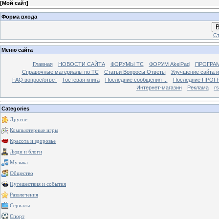
[
Мой сайт
]
Форма входа
В
Ст
Меню сайта
Главная
НОВОСТИ САЙТА
ФОРУМЫ TC
ФОРУМ AkelPad
ПРОГРА
Справочные материалы по TС
Статьи Вопросы Ответы
Улучшение сайта 
FAQ вопрос/ответ
Гостевая книга
Последние сообщения ...
Последние ПРОГР
Интернет-магазин
Реклама
r
Categories
Другое
Компьютерные игры
Красота и здоровье
Люди и блоги
Музыка
Общество
Путешествия и события
Развлечения
Сериалы
Спорт