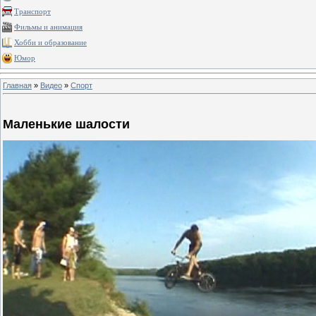
Транспорт
Фильмы и анимация
Хобби и образование
Юмор
Главная
»
Видео
»
Спорт
Маленькие шалости