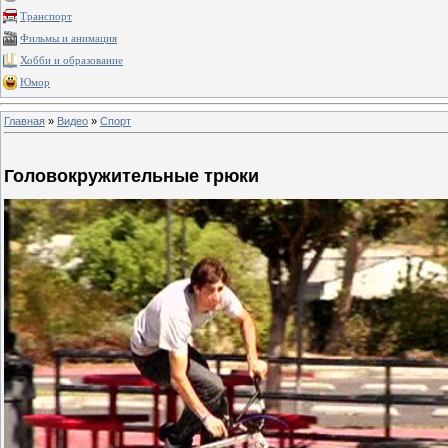
Транспорт
Фильмы и анимация
Хобби и образование
Юмор
Главная
»
Видео
»
Спорт
Головокружительные трюки