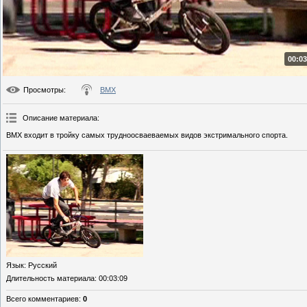
00:03
Просмотры
:
BMX
Описание материала
:
BMX входит в тройку самых трудноосваеваемых видов экстримального спорта.
Язык
: Русский
Длительность материала
: 00:03:09
Всего комментариев
:
0