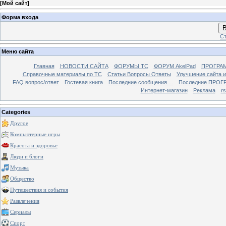
[
Мой сайт
]
Форма входа
В
Ст
Меню сайта
Главная
НОВОСТИ САЙТА
ФОРУМЫ TC
ФОРУМ AkelPad
ПРОГРА
Справочные материалы по TС
Статьи Вопросы Ответы
Улучшение сайта 
FAQ вопрос/ответ
Гостевая книга
Последние сообщения ...
Последние ПРОГР
Интернет-магазин
Реклама
r
Categories
Другое
Компьютерные игры
Красота и здоровье
Люди и блоги
Музыка
Общество
Путешествия и события
Развлечения
Сериалы
Спорт