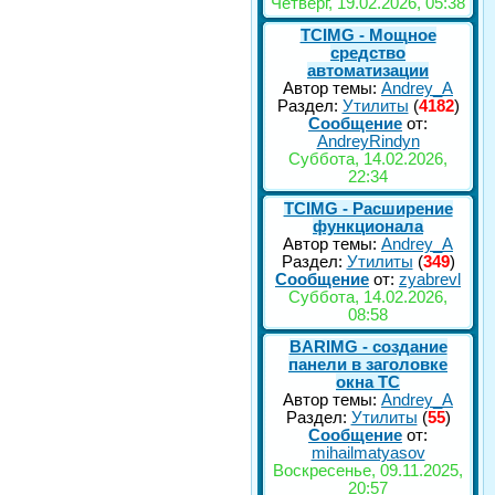
Четверг, 19.02.2026, 05:38
TCIMG - Мощное
средство
автоматизации
Автор темы:
Andrey_A
Раздел:
Утилиты
(
4182
)
Сообщение
от:
AndreyRindyn
Суббота, 14.02.2026,
22:34
TCIMG - Расширение
функционала
Автор темы:
Andrey_A
Раздел:
Утилиты
(
349
)
Сообщение
от:
zyabrevl
Суббота, 14.02.2026,
08:58
BARIMG - создание
панели в заголовке
окна TC
Автор темы:
Andrey_A
Раздел:
Утилиты
(
55
)
Сообщение
от:
mihailmatyasov
Воскресенье, 09.11.2025,
20:57