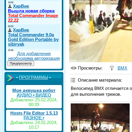
Для добавления
необходима авторизация
Просмотры
:
BMX
•
ПРОГРАММЫ
•
Описание материала
:
Велосипед BMX отличается от
Моя девушка робот
для выполнения трюков.
АУДИО • ВИДЕО
Добавлено: 25.02.2024,
00:39
Hosts File Editor 1.5.13
РАЗНОЕ •
Добавлено: 24.02.2024,
10:17