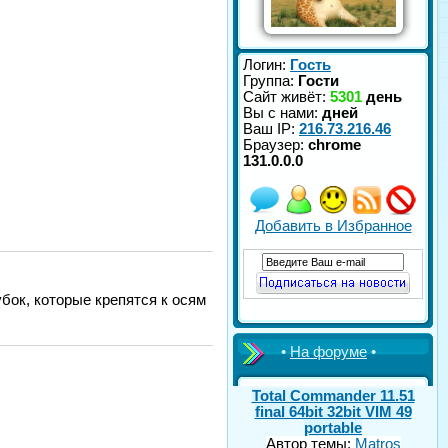
Логин:
Гость
Группа:
Гости
Сайт живёт:
5301
день
Вы с нами:
дней
Ваш IP:
216.73.216.46
Браузер:
chrome
131.0.0.0
Добавить в Избранное
бок, которые крепятся к осям
•
На форуме
•
Total Commander 11.51
final 64bit 32bit VIM 49
portable
Автор темы:
Matros