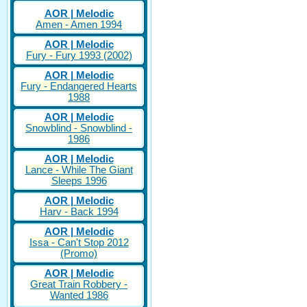
AOR | Melodic
Amen - Amen 1994
AOR | Melodic
Fury - Fury 1993 (2002)
AOR | Melodic
Fury - Endangered Hearts
1988
AOR | Melodic
Snowblind - Snowblind -
1986
AOR | Melodic
Lance - While The Giant
Sleeps 1996
AOR | Melodic
Harv - Back 1994
AOR | Melodic
Issa - Can't Stop 2012
(Promo)
AOR | Melodic
Great Train Robbery -
Wanted 1986