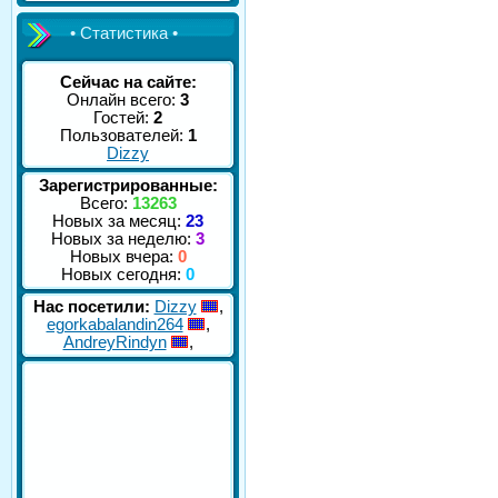
• Статистика •
Сейчас на сайте:
Онлайн всего:
3
Гостей:
2
Пользователей:
1
Dizzy
Зарегистрированные:
Всего:
13263
Новых за месяц:
23
Новых за неделю:
3
Новых вчера:
0
Новых сегодня:
0
Нас посетили:
Dizzy
,
egorkabalandin264
,
AndreyRindyn
,