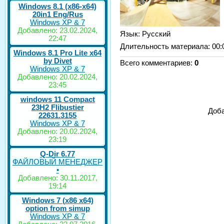
Windows 8.1 (x86-x64)
20in1 Eng/Rus
Windows XP & 7
Добавлено: 23.02.2024,
Язык
: Русский
22:47
Длительность материала
: 00:
Windows 8.1 Pro Lite x64
by Divet
Всего комментариев
:
0
Windows XP & 7
Добавлено: 20.02.2024,
23:45
windows 11 Compact
23H2 Flibustier
Доба
22631.3155
Windows XP & 7
Добавлено: 20.02.2024,
23:19
Q-Dir 6.77
ФАЙЛОВЫЙ МЕНЕДЖЕР
•
Добавлено: 30.11.2017,
19:14
Windows 7 (x86 x64)
option from simup
Windows XP & 7