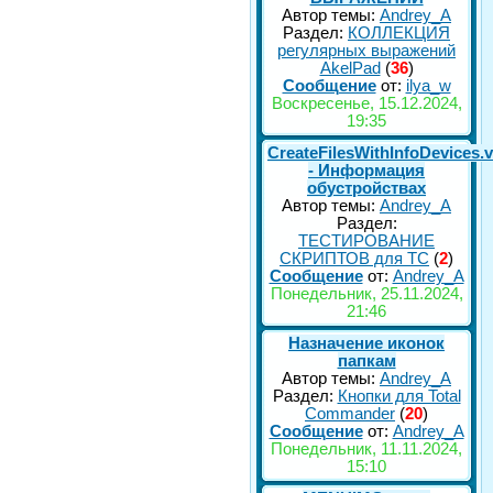
Автор темы:
Andrey_A
Раздел:
КОЛЛЕКЦИЯ
регулярных выражений
AkelPad
(
36
)
Сообщение
от:
ilya_w
Воскресенье, 15.12.2024,
19:35
CreateFilesWithInfoDevices.
- Информация
обустройствах
Автор темы:
Andrey_A
Раздел:
ТЕСТИРОВАНИЕ
СКРИПТОВ для TC
(
2
)
Сообщение
от:
Andrey_A
Понедельник, 25.11.2024,
21:46
Назначение иконок
папкам
Автор темы:
Andrey_A
Раздел:
Кнопки для Total
Commander
(
20
)
Сообщение
от:
Andrey_A
Понедельник, 11.11.2024,
15:10