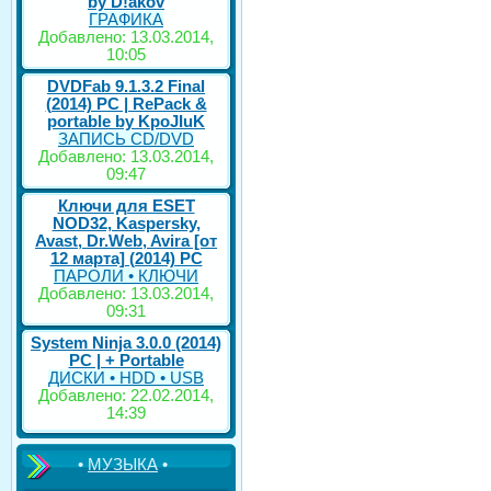
by D!akov
ГРАФИКА
Добавлено: 13.03.2014,
10:05
DVDFab 9.1.3.2 Final
(2014) PC | RePack &
portable by KpoJIuK
ЗАПИСЬ CD/DVD
Добавлено: 13.03.2014,
09:47
Ключи для ESET
NOD32, Kaspersky,
Avast, Dr.Web, Avira [от
12 марта] (2014) PC
ПАРОЛИ • КЛЮЧИ
Добавлено: 13.03.2014,
09:31
System Ninja 3.0.0 (2014)
РС | + Portable
ДИСКИ • HDD • USB
Добавлено: 22.02.2014,
14:39
•
МУЗЫКА
•