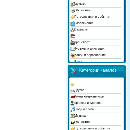
Музыка
Общество
Путешествия и события
Развлечения
Сериалы
Спорт
Транспорт
Фильмы и анимация
Хобби и образование
Юмор
Категории каналов
Другое
Компьютерные игры
Красота и здоровье
Люди и блоги
Музыка
Общество
Путешествия и события