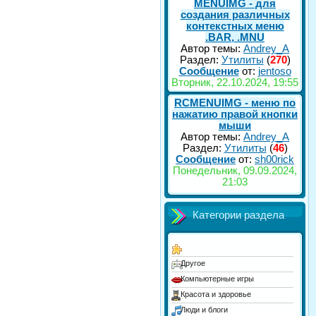
MENUIMG - для
создания различных
контекстных меню
.BAR, .MNU
Автор темы:
Andrey_A
Раздел:
Утилиты
(
270
)
Сообщение
от:
jentoso
Вторник, 22.10.2024, 19:55
RCMENUIMG - меню по
нажатию правой кнопки
мыши
Автор темы:
Andrey_A
Раздел:
Утилиты
(
46
)
Сообщение
от:
sh00rick
Понедельник, 09.09.2024,
21:03
Категории раздела
Другое
Компьютерные игры
Красота и здоровье
Люди и блоги