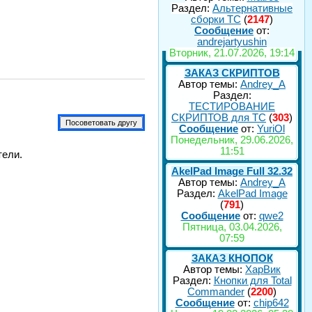
Раздел:
Альтернативные
сборки ТС
(
2147
)
Сообщение
от:
andrejartyushin
Вторник, 21.07.2026, 19:14
ЗАКАЗ СКРИПТОВ
Автор темы:
Andrey_A
Раздел:
ТЕСТИРОВАНИЕ
СКРИПТОВ для TC
(
303
)
Сообщение
от:
YuriOl
Понедельник, 29.06.2026,
11:51
тели.
AkelPad Image Full 32.32
Автор темы:
Andrey_A
Раздел:
AkelPad Image
(
791
)
Сообщение
от:
qwe2
Пятница, 03.04.2026,
07:59
ЗАКАЗ КНОПОК
Автор темы:
ХарВик
Раздел:
Кнопки для Total
Commander
(
2200
)
Сообщение
от:
chip642