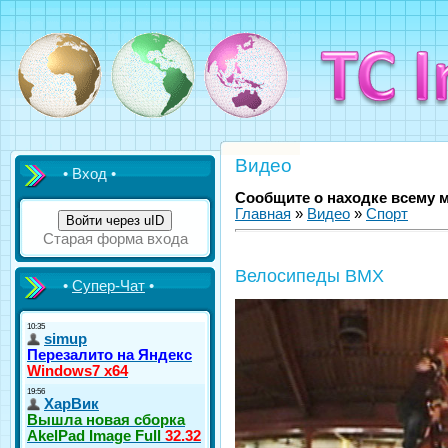
Видео
• Вход •
Сообщите о находке всему 
Главная
»
Видео
»
Спорт
Войти через uID
Старая форма входа
Велосипеды BMX
•
Супер-Чат
•