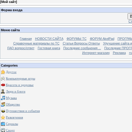
[
Мой сайт
]
Форма входа
В
Ст
Меню сайта
Главная
НОВОСТИ САЙТА
ФОРУМЫ TC
ФОРУМ AkelPad
ПРОГРА
Справочные материалы по TС
Статьи Вопросы Ответы
Улучшение сайта 
FAQ вопрос/ответ
Гостевая книга
Последние сообщения ...
Последние ПРОГР
Интернет-магазин
Реклама
r
Categories
Другое
Компьютерные игры
Красота и здоровье
Люди и блоги
Музыка
Общество
Путешествия и события
Развлечения
Сериалы
Спорт