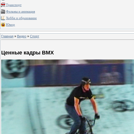
Транспорт
Фильмы и анимация
Хобби и образование
Юмор
Главная
»
Видео
»
Спорт
Ценные кадры BMX