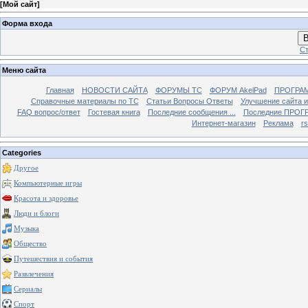
[
Мой сайт
]
Форма входа
В
Ст
Меню сайта
Главная
НОВОСТИ САЙТА
ФОРУМЫ TC
ФОРУМ AkelPad
ПРОГРА
Справочные материалы по TС
Статьи Вопросы Ответы
Улучшение сайта 
FAQ вопрос/ответ
Гостевая книга
Последние сообщения ...
Последние ПРОГР
Интернет-магазин
Реклама
r
Categories
Другое
Компьютерные игры
Красота и здоровье
Люди и блоги
Музыка
Общество
Путешествия и события
Развлечения
Сериалы
Спорт