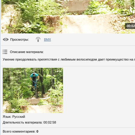
00:02
Просмотры
:
BMX
Описание материала
:
Умение преодолевать препятствия с любимым велосипедом дает преимущество на г
Язык
: Русский
Длительность материала
: 00:02:58
Всего комментариев
:
0