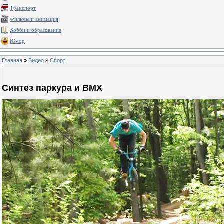
Транспорт
Фильмы и анимация
Хобби и образование
Юмор
Главная
»
Видео
»
Спорт
Синтез паркура и BMX