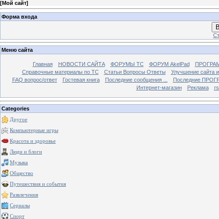
[
Мой сайт
]
Форма входа
В
Ст
Меню сайта
Главная
НОВОСТИ САЙТА
ФОРУМЫ TC
ФОРУМ AkelPad
ПРОГРА
Справочные материалы по TС
Статьи Вопросы Ответы
Улучшение сайта 
FAQ вопрос/ответ
Гостевая книга
Последние сообщения ...
Последние ПРОГР
Интернет-магазин
Реклама
r
Categories
Другое
Компьютерные игры
Красота и здоровье
Люди и блоги
Музыка
Общество
Путешествия и события
Развлечения
Сериалы
Спорт