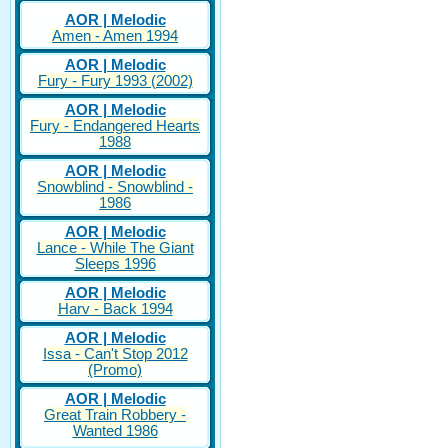
AOR | Melodic
Amen - Amen 1994
AOR | Melodic
Fury - Fury 1993 (2002)
AOR | Melodic
Fury - Endangered Hearts
1988
AOR | Melodic
Snowblind - Snowblind -
1986
AOR | Melodic
Lance - While The Giant
Sleeps 1996
AOR | Melodic
Harv - Back 1994
AOR | Melodic
Issa - Can't Stop 2012
(Promo)
AOR | Melodic
Great Train Robbery -
Wanted 1986