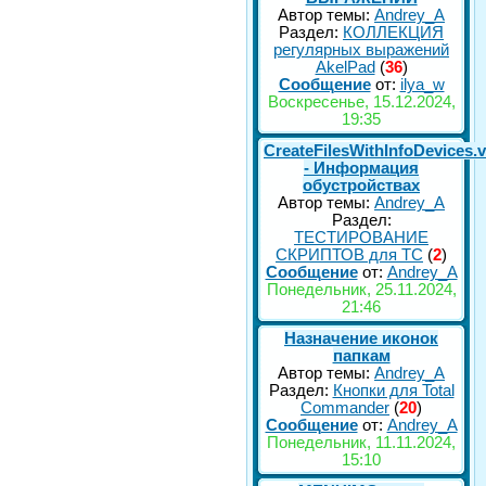
Автор темы:
Andrey_A
Раздел:
КОЛЛЕКЦИЯ
регулярных выражений
AkelPad
(
36
)
Сообщение
от:
ilya_w
Воскресенье, 15.12.2024,
19:35
CreateFilesWithInfoDevices.
- Информация
обустройствах
Автор темы:
Andrey_A
Раздел:
ТЕСТИРОВАНИЕ
СКРИПТОВ для TC
(
2
)
Сообщение
от:
Andrey_A
Понедельник, 25.11.2024,
21:46
Назначение иконок
папкам
Автор темы:
Andrey_A
Раздел:
Кнопки для Total
Commander
(
20
)
Сообщение
от:
Andrey_A
Понедельник, 11.11.2024,
15:10