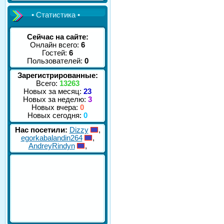
• Статистика •
Сейчас на сайте:
Онлайн всего:
6
Гостей:
6
Пользователей:
0
Зарегистрированные:
Всего:
13263
Новых за месяц:
23
Новых за неделю:
3
Новых вчера:
0
Новых сегодня:
0
Нас посетили:
Dizzy
,
egorkabalandin264
,
AndreyRindyn
,