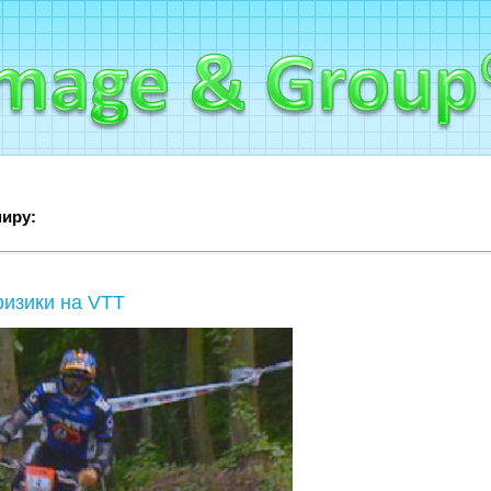
миру:
изики на VTT