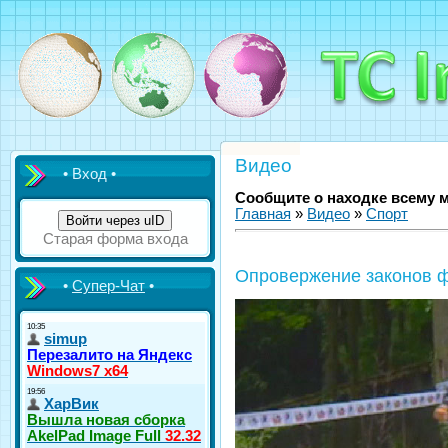
Видео
• Вход •
Сообщите о находке всему 
Главная
»
Видео
»
Спорт
Войти через uID
Старая форма входа
Опровержение законов ф
•
Супер-Чат
•