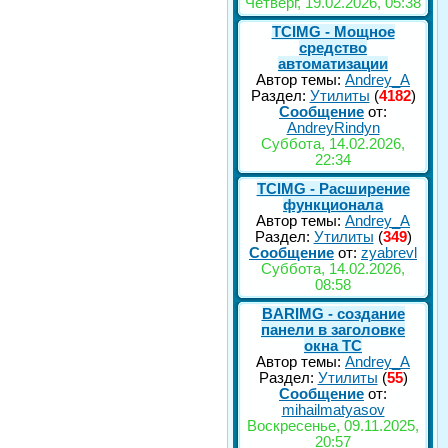
Четверг, 19.02.2026, 05:38
TCIMG - Мощное
средство
автоматизации
Автор темы:
Andrey_A
Раздел:
Утилиты
(
4182
)
Сообщение
от:
AndreyRindyn
Суббота, 14.02.2026,
22:34
TCIMG - Расширение
функционала
Автор темы:
Andrey_A
Раздел:
Утилиты
(
349
)
Сообщение
от:
zyabrevl
Суббота, 14.02.2026,
08:58
BARIMG - создание
панели в заголовке
окна TC
Автор темы:
Andrey_A
Раздел:
Утилиты
(
55
)
Сообщение
от:
mihailmatyasov
Воскресенье, 09.11.2025,
20:57