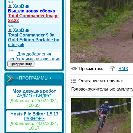
Для добавления
необходима авторизация
Просмотры
:
BMX
•
ПРОГРАММЫ
•
Описание материала
:
Головокружительные амплиту
Моя девушка робот
АУДИО • ВИДЕО
Добавлено: 25.02.2024,
00:39
Hosts File Editor 1.5.13
РАЗНОЕ •
Добавлено: 24.02.2024,
10:17