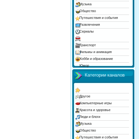
Музыка
Общество
Путешествия и события
Развлечения
Сериалы
Спорт
Транспорт
Фильмы и анимация
Хобби и образование
Юмор
Категории каналов
Другое
Компьютерные игры
Красота и здоровье
Люди и блоги
Музыка
Общество
Путешествия и события