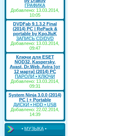
by D!akov
ГРАФИКА
Добавлено: 13.03.2014,
10:05
DVDFab 9.1.3.2 Final
(2014) PC | RePack &
portable by KpoJIuK
ЗАПИСЬ CD/DVD
Добавлено: 13.03.2014,
09:47
Ключи для ESET
NOD32, Kaspersky,
Avast, Dr.Web, Avira [от
12 марта] (2014) PC
ПАРОЛИ • КЛЮЧИ
Добавлено: 13.03.2014,
09:31
System Ninja 3.0.0 (2014)
РС | + Portable
ДИСКИ • HDD • USB
Добавлено: 22.02.2014,
14:39
•
МУЗЫКА
•