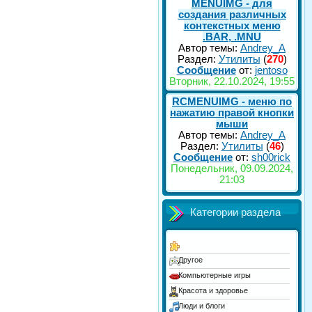
MENUIMG - для
создания различных
контекстных меню
.BAR, .MNU
Автор темы:
Andrey_A
Раздел:
Утилиты
(
270
)
Сообщение
от:
jentoso
Вторник, 22.10.2024, 19:55
RCMENUIMG - меню по
нажатию правой кнопки
мыши
Автор темы:
Andrey_A
Раздел:
Утилиты
(
46
)
Сообщение
от:
sh00rick
Понедельник, 09.09.2024,
21:03
Категории раздела
Другое
Компьютерные игры
Красота и здоровье
Люди и блоги