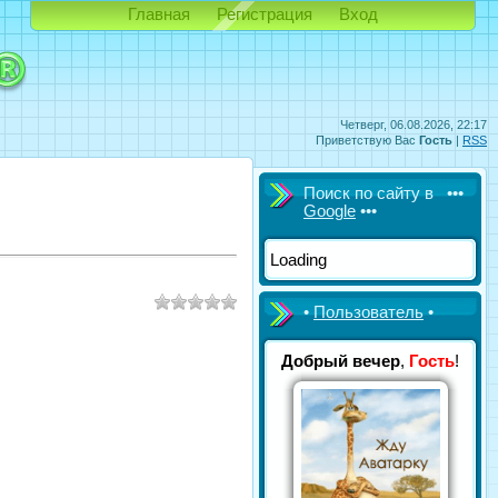
Главная
Регистрация
Вход
Четверг, 06.08.2026, 22:17
Приветствую Вас
Гость
|
RSS
Поиск по сайту в •••
Google
•••
Loading
•
Пользователь
•
Добрый вечер
,
Гость
!