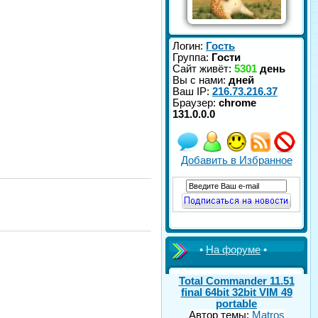
Логин:
Гость
Группа:
Гости
Сайт живёт:
5301
день
Вы с нами:
дней
Ваш IP:
216.73.216.37
Браузер:
chrome
131.0.0.0
Добавить в Избранное
•
На форуме
•
Total Commander 11.51
final 64bit 32bit VIM 49
portable
Автор темы:
Matros