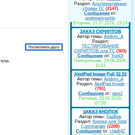
Раздел:
Альтернативные
сборки ТС
(
2147
)
Сообщение
от:
andrejartyushin
Вторник, 21.07.2026, 19:14
ЗАКАЗ СКРИПТОВ
Автор темы:
Andrey_A
Раздел:
ТЕСТИРОВАНИЕ
СКРИПТОВ для TC
(
303
)
Сообщение
от:
YuriOl
Понедельник, 29.06.2026,
тели.
11:51
AkelPad Image Full 32.32
Автор темы:
Andrey_A
Раздел:
AkelPad Image
(
791
)
Сообщение
от:
qwe2
Пятница, 03.04.2026,
07:59
ЗАКАЗ КНОПОК
Автор темы:
ХарВик
Раздел:
Кнопки для Total
Commander
(
2200
)
Сообщение
от:
chip642