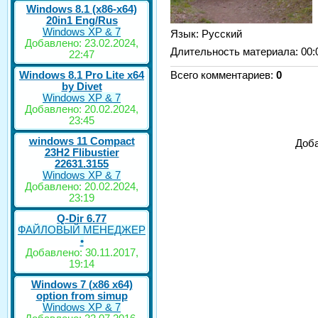
Windows 8.1 (x86-x64)
20in1 Eng/Rus
Windows XP & 7
Язык
: Русский
Добавлено: 23.02.2024,
Длительность материала
: 00:
22:47
Windows 8.1 Pro Lite x64
Всего комментариев
:
0
by Divet
Windows XP & 7
Добавлено: 20.02.2024,
23:45
windows 11 Compact
Доба
23H2 Flibustier
22631.3155
Windows XP & 7
Добавлено: 20.02.2024,
23:19
Q-Dir 6.77
ФАЙЛОВЫЙ МЕНЕДЖЕР
•
Добавлено: 30.11.2017,
19:14
Windows 7 (x86 x64)
option from simup
Windows XP & 7