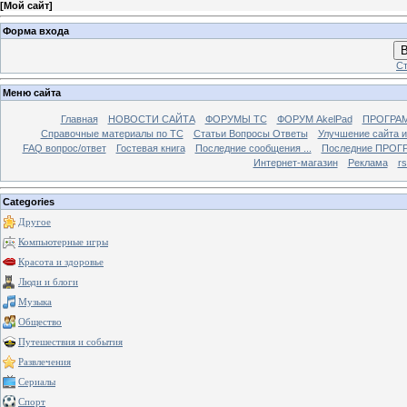
[
Мой сайт
]
Форма входа
В
Ст
Меню сайта
Главная
НОВОСТИ САЙТА
ФОРУМЫ TC
ФОРУМ AkelPad
ПРОГРА
Справочные материалы по TС
Статьи Вопросы Ответы
Улучшение сайта 
FAQ вопрос/ответ
Гостевая книга
Последние сообщения ...
Последние ПРОГР
Интернет-магазин
Реклама
r
Categories
Другое
Компьютерные игры
Красота и здоровье
Люди и блоги
Музыка
Общество
Путешествия и события
Развлечения
Сериалы
Спорт