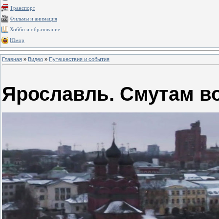
Транспорт
Фильмы и анимация
Хобби и образование
Юмор
Главная
»
Видео
»
Путешествия и события
Ярославль. Смутам в