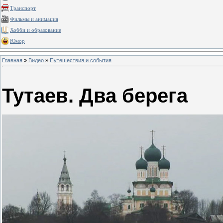
Транспорт
Фильмы и анимация
Хобби и образование
Юмор
Главная
»
Видео
»
Путешествия и события
Тутаев. Два берега