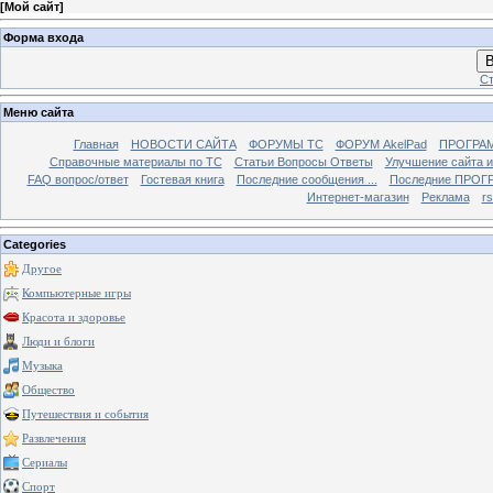
[
Мой сайт
]
Форма входа
В
Ст
Меню сайта
Главная
НОВОСТИ САЙТА
ФОРУМЫ TC
ФОРУМ AkelPad
ПРОГРА
Справочные материалы по TС
Статьи Вопросы Ответы
Улучшение сайта 
FAQ вопрос/ответ
Гостевая книга
Последние сообщения ...
Последние ПРОГР
Интернет-магазин
Реклама
r
Categories
Другое
Компьютерные игры
Красота и здоровье
Люди и блоги
Музыка
Общество
Путешествия и события
Развлечения
Сериалы
Спорт