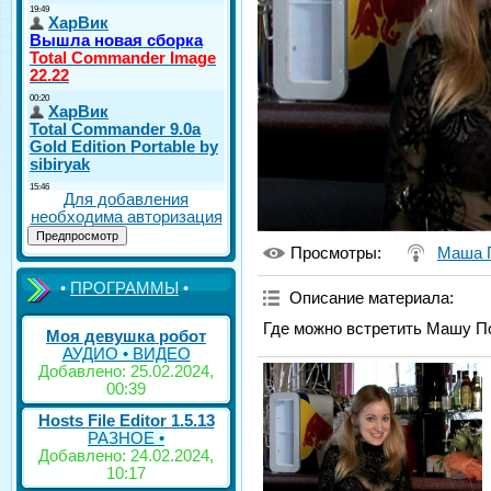
Для добавления
необходима авторизация
Просмотры
:
Маша 
•
ПРОГРАММЫ
•
Описание материала
:
Где можно встретить Машу П
Моя девушка робот
АУДИО • ВИДЕО
Добавлено: 25.02.2024,
00:39
Hosts File Editor 1.5.13
РАЗНОЕ •
Добавлено: 24.02.2024,
10:17