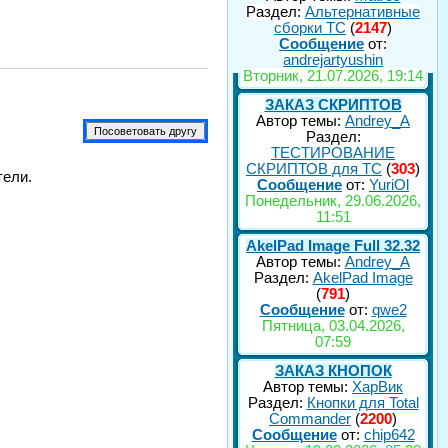
Раздел:
Альтернативные
сборки ТС
(
2147
)
Сообщение
от:
andrejartyushin
Вторник, 21.07.2026, 19:14
ЗАКАЗ СКРИПТОВ
Автор темы:
Andrey_A
Раздел:
ТЕСТИРОВАНИЕ
СКРИПТОВ для TC
(
303
)
тели.
Сообщение
от:
YuriOl
Понедельник, 29.06.2026,
11:51
AkelPad Image Full 32.32
Автор темы:
Andrey_A
Раздел:
AkelPad Image
(
791
)
Сообщение
от:
qwe2
Пятница, 03.04.2026,
07:59
ЗАКАЗ КНОПОК
Автор темы:
ХарВик
Раздел:
Кнопки для Total
Commander
(
2200
)
Сообщение
от:
chip642