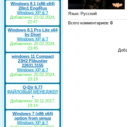
Windows 8.1 (x86-x64)
20in1 Eng/Rus
Windows XP & 7
Язык
: Русский
Добавлено: 23.02.2024,
22:47
Всего комментариев
:
0
Windows 8.1 Pro Lite x64
by Divet
Windows XP & 7
Добавлено: 20.02.2024,
23:45
Доба
windows 11 Compact
23H2 Flibustier
22631.3155
Windows XP & 7
Добавлено: 20.02.2024,
23:19
Q-Dir 6.77
ФАЙЛОВЫЙ МЕНЕДЖЕР
•
Добавлено: 30.11.2017,
19:14
Windows 7 (x86 x64)
option from simup
Windows XP & 7