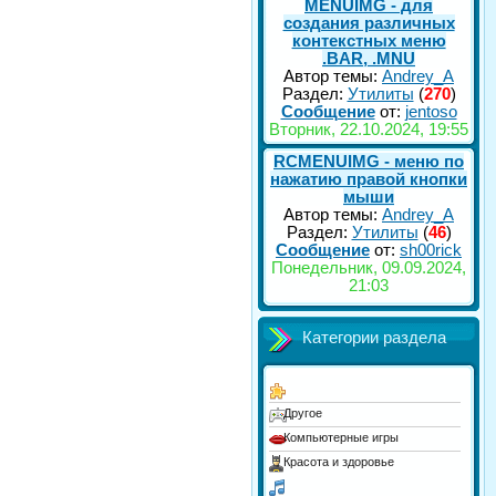
MENUIMG - для
создания различных
контекстных меню
.BAR, .MNU
Автор темы:
Andrey_A
Раздел:
Утилиты
(
270
)
Сообщение
от:
jentoso
Вторник, 22.10.2024, 19:55
RCMENUIMG - меню по
нажатию правой кнопки
мыши
Автор темы:
Andrey_A
Раздел:
Утилиты
(
46
)
Сообщение
от:
sh00rick
Понедельник, 09.09.2024,
21:03
Категории раздела
Другое
Компьютерные игры
Красота и здоровье
Люди и блоги