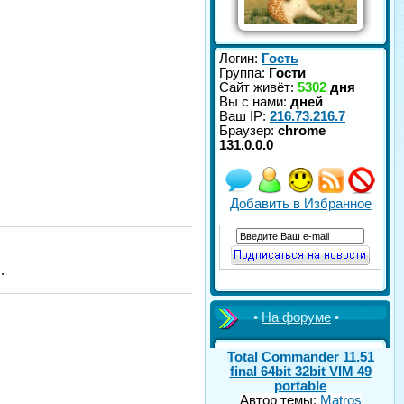
Логин:
Гость
Группа:
Гости
Сайт живёт:
5302
дня
Вы с нами:
дней
Ваш IP:
216.73.216.7
Браузер:
chrome
131.0.0.0
Добавить в Избранное
.
•
На форуме
•
Total Commander 11.51
final 64bit 32bit VIM 49
portable
Автор темы:
Matros