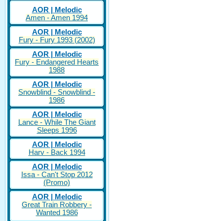
AOR | Melodic
Amen - Amen 1994
AOR | Melodic
Fury - Fury 1993 (2002)
AOR | Melodic
Fury - Endangered Hearts
1988
AOR | Melodic
Snowblind - Snowblind -
1986
AOR | Melodic
Lance - While The Giant
Sleeps 1996
AOR | Melodic
Harv - Back 1994
AOR | Melodic
Issa - Can't Stop 2012
(Promo)
AOR | Melodic
Great Train Robbery -
Wanted 1986