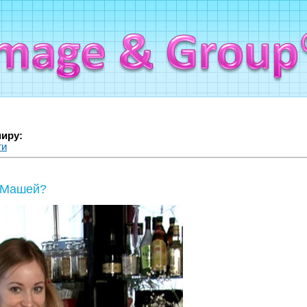
миру:
ги
с Машей?