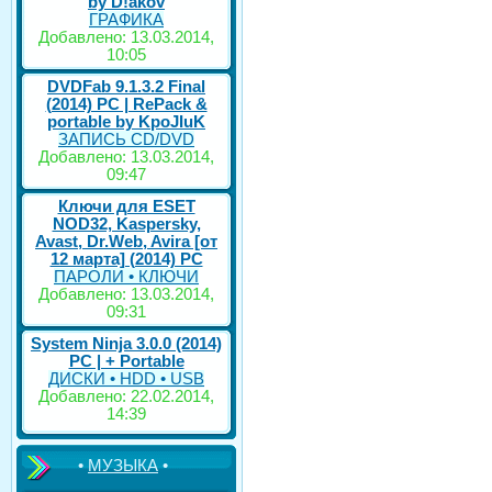
by D!akov
ГРАФИКА
Добавлено: 13.03.2014,
10:05
DVDFab 9.1.3.2 Final
(2014) PC | RePack &
portable by KpoJIuK
ЗАПИСЬ CD/DVD
Добавлено: 13.03.2014,
09:47
Ключи для ESET
NOD32, Kaspersky,
Avast, Dr.Web, Avira [от
12 марта] (2014) PC
ПАРОЛИ • КЛЮЧИ
Добавлено: 13.03.2014,
09:31
System Ninja 3.0.0 (2014)
РС | + Portable
ДИСКИ • HDD • USB
Добавлено: 22.02.2014,
14:39
•
МУЗЫКА
•