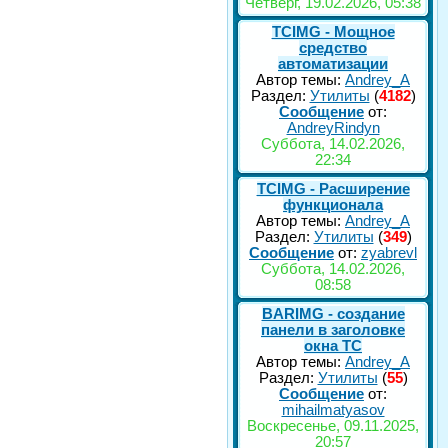
Четверг, 19.02.2026, 05:38
TCIMG - Мощное
средство
автоматизации
Автор темы:
Andrey_A
Раздел:
Утилиты
(
4182
)
Сообщение
от:
AndreyRindyn
Суббота, 14.02.2026,
22:34
TCIMG - Расширение
функционала
Автор темы:
Andrey_A
Раздел:
Утилиты
(
349
)
Сообщение
от:
zyabrevl
Суббота, 14.02.2026,
08:58
BARIMG - создание
панели в заголовке
окна TC
Автор темы:
Andrey_A
Раздел:
Утилиты
(
55
)
Сообщение
от:
mihailmatyasov
Воскресенье, 09.11.2025,
20:57