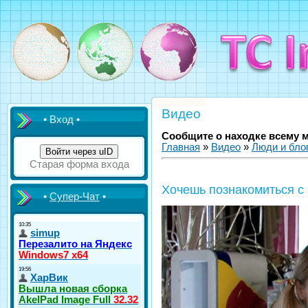
Видео
• Вход •
Сообщите о находке всему 
Главная
»
Видео
»
Люди и бло
Войти через uID
Старая форма входа
Хочешь познакомиться 
•
Супер-Чат
•