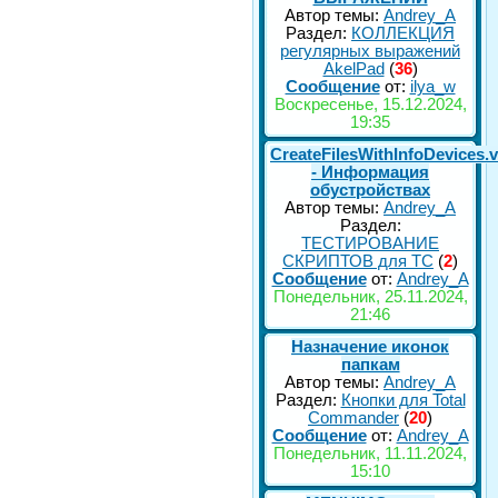
Автор темы:
Andrey_A
Раздел:
КОЛЛЕКЦИЯ
регулярных выражений
AkelPad
(
36
)
Сообщение
от:
ilya_w
Воскресенье, 15.12.2024,
19:35
CreateFilesWithInfoDevices.
- Информация
обустройствах
Автор темы:
Andrey_A
Раздел:
ТЕСТИРОВАНИЕ
СКРИПТОВ для TC
(
2
)
Сообщение
от:
Andrey_A
Понедельник, 25.11.2024,
21:46
Назначение иконок
папкам
Автор темы:
Andrey_A
Раздел:
Кнопки для Total
Commander
(
20
)
Сообщение
от:
Andrey_A
Понедельник, 11.11.2024,
15:10