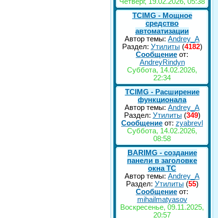
Четверг, 19.02.2026, 05:38
TCIMG - Мощное
средство
автоматизации
Автор темы:
Andrey_A
Раздел:
Утилиты
(
4182
)
Сообщение
от:
AndreyRindyn
Суббота, 14.02.2026,
22:34
TCIMG - Расширение
функционала
Автор темы:
Andrey_A
Раздел:
Утилиты
(
349
)
Сообщение
от:
zyabrevl
Суббота, 14.02.2026,
08:58
BARIMG - создание
панели в заголовке
окна TC
Автор темы:
Andrey_A
Раздел:
Утилиты
(
55
)
Сообщение
от:
mihailmatyasov
Воскресенье, 09.11.2025,
20:57