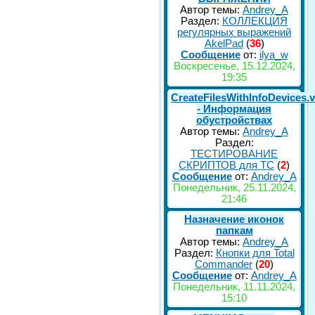
Автор темы:
Andrey_A
Раздел:
КОЛЛЕКЦИЯ
регулярных выражений
AkelPad
(
36
)
Сообщение
от:
ilya_w
Воскресенье, 15.12.2024,
19:35
CreateFilesWithInfoDevices.
- Информация
обустройствах
Автор темы:
Andrey_A
Раздел:
ТЕСТИРОВАНИЕ
СКРИПТОВ для TC
(
2
)
Сообщение
от:
Andrey_A
Понедельник, 25.11.2024,
21:46
Назначение иконок
папкам
Автор темы:
Andrey_A
Раздел:
Кнопки для Total
Commander
(
20
)
Сообщение
от:
Andrey_A
Понедельник, 11.11.2024,
15:10