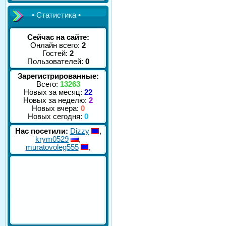
• Статистика •
Сейчас на сайте:
Онлайн всего:
2
Гостей:
2
Пользователей:
0
Зарегистрированные:
Всего:
13263
Новых за месяц:
22
Новых за неделю:
2
Новых вчера:
0
Новых сегодня:
0
Нас посетили:
Dizzy
,
krym0529
,
muratovoleg555
,