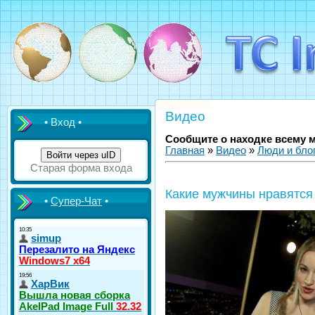
Видео
• Вход •
Сообщите о находке всему 
Главная
»
Видео
»
Люди и бло
Войти через uID
Старая форма входа
Какие мужчины нравятс
•
Супер-Чат
•