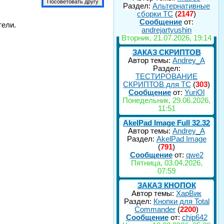
Раздел:
Альтернативные
сборки ТС
(
2147
)
Сообщение
от:
тели.
andrejartyushin
Вторник, 21.07.2026, 19:14
ЗАКАЗ СКРИПТОВ
Автор темы:
Andrey_A
Раздел:
ТЕСТИРОВАНИЕ
СКРИПТОВ для TC
(
303
)
Сообщение
от:
YuriOl
Понедельник, 29.06.2026,
11:51
AkelPad Image Full 32.32
Автор темы:
Andrey_A
Раздел:
AkelPad Image
(
791
)
Сообщение
от:
qwe2
Пятница, 03.04.2026,
07:59
ЗАКАЗ КНОПОК
Автор темы:
ХарВик
Раздел:
Кнопки для Total
Commander
(
2200
)
Сообщение
от:
chip642