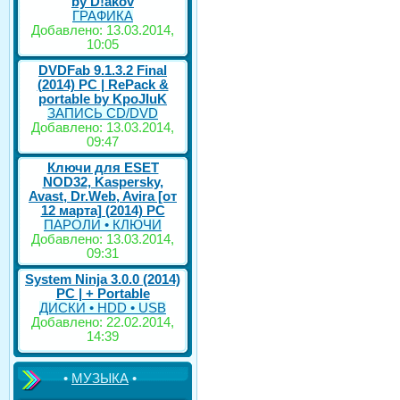
by D!akov
ГРАФИКА
Добавлено: 13.03.2014,
10:05
DVDFab 9.1.3.2 Final
(2014) PC | RePack &
portable by KpoJIuK
ЗАПИСЬ CD/DVD
Добавлено: 13.03.2014,
09:47
Ключи для ESET
NOD32, Kaspersky,
Avast, Dr.Web, Avira [от
12 марта] (2014) PC
ПАРОЛИ • КЛЮЧИ
Добавлено: 13.03.2014,
09:31
System Ninja 3.0.0 (2014)
РС | + Portable
ДИСКИ • HDD • USB
Добавлено: 22.02.2014,
14:39
•
МУЗЫКА
•