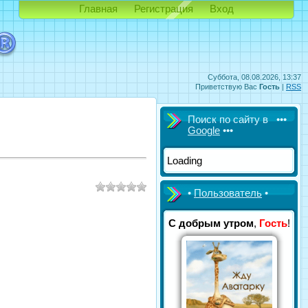
Главная
Регистрация
Вход
Суббота, 08.08.2026, 13:37
Приветствую Вас
Гость
|
RSS
Поиск по сайту в •••
Google
•••
Loading
•
Пользователь
•
С добрым утром
,
Гость
!