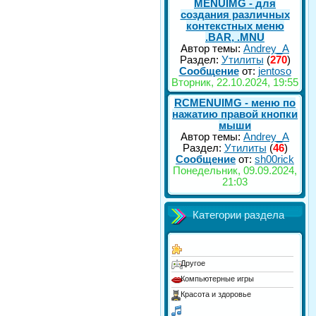
MENUIMG - для
создания различных
контекстных меню
.BAR, .MNU
Автор темы:
Andrey_A
Раздел:
Утилиты
(
270
)
Сообщение
от:
jentoso
Вторник, 22.10.2024, 19:55
RCMENUIMG - меню по
нажатию правой кнопки
мыши
Автор темы:
Andrey_A
Раздел:
Утилиты
(
46
)
Сообщение
от:
sh00rick
Понедельник, 09.09.2024,
21:03
Категории раздела
Другое
Компьютерные игры
Красота и здоровье
Люди и блоги