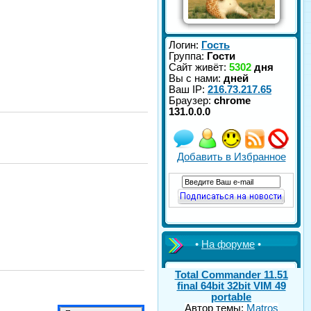
Логин:
Гость
Группа:
Гости
Сайт живёт:
5302
дня
Вы с нами:
дней
Ваш IP:
216.73.217.65
Браузер:
chrome
131.0.0.0
Добавить в Избранное
•
На форуме
•
Total Commander 11.51
final 64bit 32bit VIM 49
portable
Автор темы:
Matros