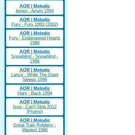
AOR | Melodic
Amen - Amen 1994
AOR | Melodic
Fury - Fury 1993 (2002)
AOR | Melodic
Fury - Endangered Hearts
1988
AOR | Melodic
Snowblind - Snowblind -
1986
AOR | Melodic
Lance - While The Giant
Sleeps 1996
AOR | Melodic
Harv - Back 1994
AOR | Melodic
Issa - Can't Stop 2012
(Promo)
AOR | Melodic
Great Train Robbery -
Wanted 1986