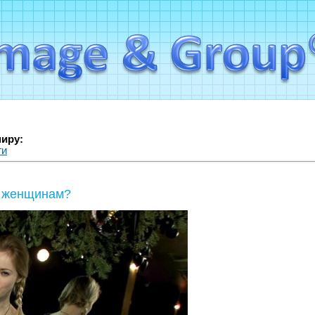
миру:
ги
я женщинам?