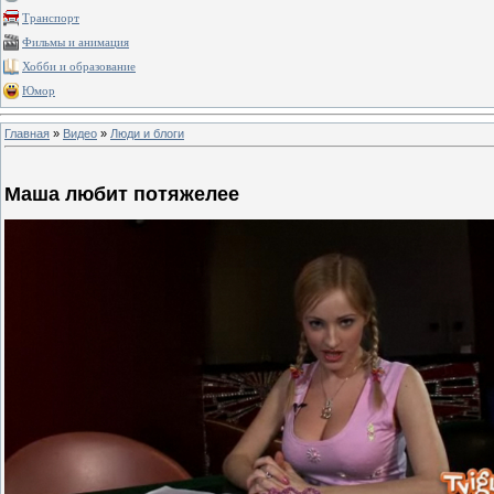
Транспорт
Фильмы и анимация
Хобби и образование
Юмор
Главная
»
Видео
»
Люди и блоги
Маша любит потяжелее