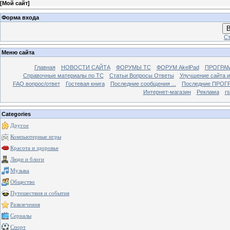
[
Мой сайт
]
Форма входа
В
Ст
Меню сайта
Главная
НОВОСТИ САЙТА
ФОРУМЫ TC
ФОРУМ AkelPad
ПРОГРА
Справочные материалы по TС
Статьи Вопросы Ответы
Улучшение сайта 
FAQ вопрос/ответ
Гостевая книга
Последние сообщения ...
Последние ПРОГР
Интернет-магазин
Реклама
r
Categories
Другое
Компьютерные игры
Красота и здоровье
Люди и блоги
Музыка
Общество
Путешествия и события
Развлечения
Сериалы
Спорт