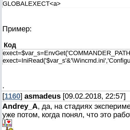
GLOBALEXECT<a>
Пример:
Код
exect=$var_s=EnvGet('COMMANDER_PAT
exect=IniRead('$var_s'&'\Wincmd.ini','Confi
.
[
1160
]
asmadeus
[09.02.2018, 22:57]
Andrey_A
, да, на стадиях эксперим
уже потом, когда понял, что это рабо