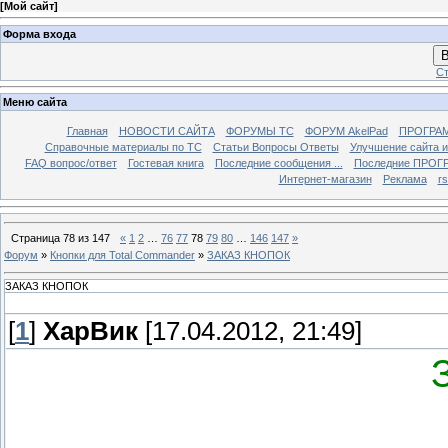
[
Мой сайт
]
Форма входа
В
Ст
Меню сайта
Главная
НОВОСТИ САЙТА
ФОРУМЫ TC
ФОРУМ AkelPad
ПРОГРА
Справочные материалы по TС
Статьи Вопросы Ответы
Улучшение сайта 
FAQ вопрос/ответ
Гостевая книга
Последние сообщения ...
Последние ПРОГР
Интернет-магазин
Реклама
r
Страница
78
из
147
«
1
2
…
76
77
78
79
80
…
146
147
»
Форум
»
Кнопки для Total Commander
»
ЗАКАЗ КНОПОК
ЗАКАЗ КНОПОК
[
1
]
ХарВик
[17.04.2012, 21:49]