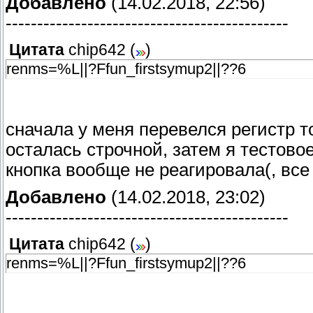
Добавлено
(14.02.2018, 22:56)
---------------------------------------------
Цитата
chip642
(
)
renms=%L||?Ffun_firstsymup2||??6
сначала у меня перевелся регистр т
осталась строчной, затем я тестово
кнопка вообще не реагировала(, все
Добавлено
(14.02.2018, 23:02)
---------------------------------------------
Цитата
chip642
(
)
renms=%L||?Ffun_firstsymup2||??6