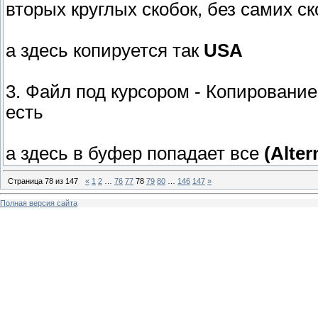
вторых круглых скобок, без самих ск
а здесь копируется так
USA
3. Файл под курсором - Копирование 
есть
а здесь в буфер попадает все
(Alter
Страница
78
из
147
«
1
2
…
76
77
78
79
80
…
146
147
»
Полная версия сайта