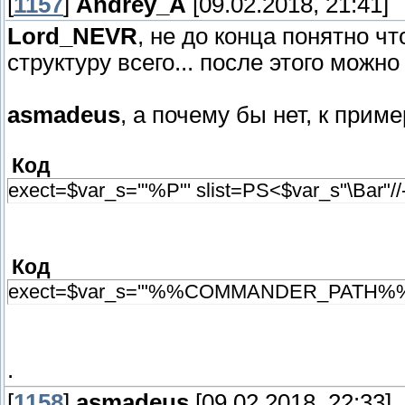
[
1157
]
Andrey_A
[09.02.2018, 21:41]
Lord_NEVR
, не до конца понятно ч
структуру всего... после этого можно
asmadeus
, а почему бы нет, к прим
Код
exect=$var_s='"%P"' slist=PS<$var_s"\Bar"
Код
exect=$var_s='"%%COMMANDER_PATH%%"' s
.
[
1158
]
asmadeus
[09.02.2018, 22:33]