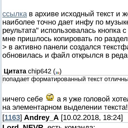
ссылка
в архиве исходный текст и ж
наиболее точно дает инфу по музыке
реультата" использовалась кнопка 
мне пришлось копировать по раздела
> в активно панели создался текстф
обновилась и файл открылся в реда
Цитата
chip642
(
)
попадает форматированный текст отличн
ничего себе
а я уже головой хоте
на элементарном выделении текста!
[
1163
]
Andrey_A
[10.02.2018, 18:24]
Lord_NEVR
, есть команда: