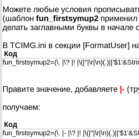
Можете любые условия прописыват
(шаблон
fun_firstsymup2
применил в
делать заглавными буквы в начале с
В TCIMG.ini в секции [FormatUser] 
Код
fun_firstsymup2=(\. |\? |! |\(|"|\r|\n)(.)||'$1'&St
Правите значение, добавляете
|-
(тр
получаем:
Код
fun_firstsymup2=(\. |- |\? |! |\(|"|\r|\n)(.)||'$1'&