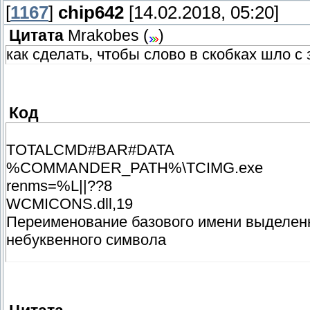
[
1167
]
chip642
[14.02.2018, 05:20]
Цитата
Mrakobes
(
)
как сделать, чтобы слово в скобках шло с
Код
TOTALCMD#BAR#DATA
%COMMANDER_PATH%\TCIMG.exe
renms=%L||??8
WCMICONS.dll,19
Переименование базового имени выделенн
небуквенного символа
-1