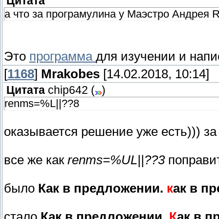
Цитата
а что за програмулина у Маэстро Андрея 
Это
программа
для изучении и напи
[
1168
]
Mrakobes
[14.02.2018, 10:14]
Цитата
chip642
(
)
renms=%L||??8
оказывается решение уже есть))) за
все же как
renms=%UL||??3
поправи
было
Как в предложении.
к
ак в п
стало
Как в предложении.
К
ак в 