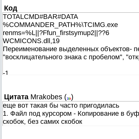
Код
TOTALCMD#BAR#DATA
%COMMANDER_PATH%\TCIMG.exe
renms=%L||?Ffun_firstsymup2||??6
WCMICONS.dll,19
Переименование выделенных объектов- пер
"восклицательного знака с пробелом", "от
-1
Цитата
Mrakobes
(
)
еще вот такая бы часто пригодилась
1. Файл под курсором - Копирование в буф
скобок, без самих скобок