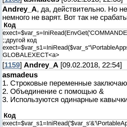
Andrey_A
, да, действительно. Но не
немного не варят. Вот так не срабат
Код
exect=$var_s=IniRead(EnvGet('COMMANDER
;;другой код
exect=$var_s1=IniRead($var_s"\PortableApps\c
GLOBALEXECT<a>
[
1159
]
Andrey_A
[09.02.2018, 22:54]
asmadeus
1. Строковые переменные заключаю
2. Объединение с помощью &
3. Используются одинарные кавычк
Код
exect=$var_s1=IniRead('$var_s'&'\PortableApps