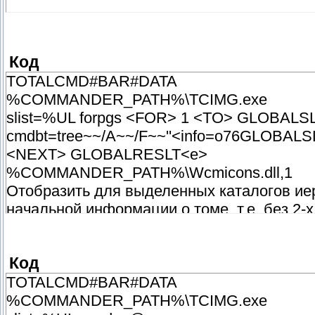
0
-1
Код
TOTALCMD#BAR#DATA
%COMMANDER_PATH%\TCIMG.exe
slist=%UL forpgs <FOR> 1 <TO> GLOBALS
cmdbt=tree~~/A~~/F~~''<info=o76GLOBAL
<NEXT> GLOBALRESLT<e>
%COMMANDER_PATH%\Wcmicons.dll,1
Отобразить для выделенных каталогов иер
начальной информации о томе, т.е. без 2-х
0
Код
-1
TOTALCMD#BAR#DATA
%COMMANDER_PATH%\TCIMG.exe