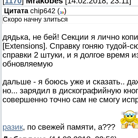
[
1170
]
Mrakobes
[14.02.2018, 23:11]
Цитата
chip642
(
)
Скоро начну злиться
дядька, не бей! Секции я лично коп
[Extensions]. Справку гоняю тудой-
справки 2 штуки, и я долгое время 
обновляемую
дальше - я боюсь уже и сказать.. д
но... зарядил в дискографийную кно
совершенно точно сам не смогу исп
разик
, по свежей памяти, а???