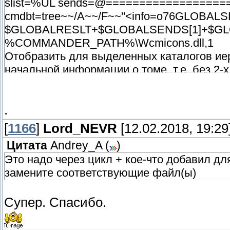
slist=%UL sends=@==================
cmdbt=tree~~/A~~/F~~''<info=o76GLOBALSLI
$GLOBALRESLT+$GLOBALSENDS[1]+$GLO
%COMMANDER_PATH%\Wcmicons.dll,1
Отобразить для выделенных каталогов иер
начальной информации о томе, т.е. без 2
0
.
-1
[
1166
]
Lord_NEVR
[12.02.2018, 19:29
Цитата
Andrey_A
(
)
Это надо через цикл + кое-что добавил д
замените соответствующие файл(ы)
Супер. Спасибо.