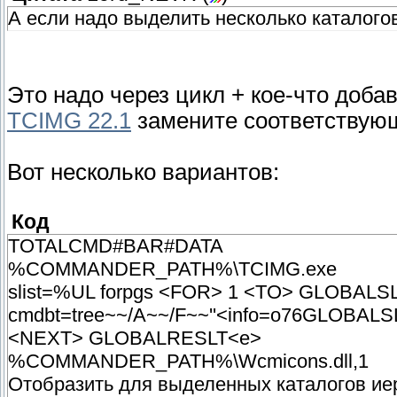
А если надо выделить несколько каталогов
Это надо через цикл + кое-что доба
TCIMG 22.1
замените соответствую
Вот несколько вариантов:
Код
TOTALCMD#BAR#DATA
%COMMANDER_PATH%\TCIMG.exe
slist=%UL forpgs <FOR> 1 <TO> GLOBALS
cmdbt=tree~~/A~~/F~~''<info=o76GLOBAL
<NEXT> GLOBALRESLT<e>
%COMMANDER_PATH%\Wcmicons.dll,1
Отобразить для выделенных каталогов иер