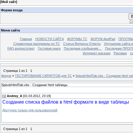
[
Мой сайт
]
Форма входа
В
Ст
Меню сайта
Главная
НОВОСТИ САЙТА
ФОРУМЫ TC
ФОРУМ AkelPad
ПРОГРА
Справочные материалы по TС
Статьи Вопросы Ответы
Улучшение сайта 
FAQ вопрос/ответ
Гостевая книга
Последние сообщения ...
Последние ПРОГР
Интернет-магазин
Реклама
r
Страница
1
из
1
1
Форум
»
ТЕСТИРОВАНИЕ СКРИПТОВ для TC
»
SpisokHtmlTab.vbs - Создание html т
SpisokHtmlTab.vbs - Создание html таблицы
[
1
]
Andrey_A
[01.03.2012, 23:19]
Создание списка файлов в html формате в виде таблицы
Доступно только для пользователей
Страница
1
из
1
1