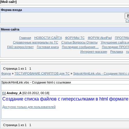
[
Мой сайт
]
Форма входа
В
Ст
Меню сайта
Главная
НОВОСТИ САЙТА
ФОРУМЫ TC
ФОРУМ AkelPad
ПРОГРА
Справочные материалы по TС
Статьи Вопросы Ответы
Улучшение сайта 
FAQ вопрос/ответ
Гостевая книга
Последние сообщения ...
Последние ПРОГР
Интернет-магазин
Реклама
r
Страница
1
из
1
1
Форум
»
ТЕСТИРОВАНИЕ СКРИПТОВ для TC
»
SpisokHtmlLink.vbs - Создание html с
SpisokHtmlLink.vbs - Создание html с ссылками
[
1
]
Andrey_A
[02.03.2012, 00:18]
Создание списка файлов с гиперссылками в html формате
Доступно только для пользователей
Страница
1
из
1
1