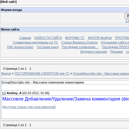
[
Мой сайт
]
Форма входа
В
Ст
Меню сайта
Главная
НОВОСТИ САЙТА
ФОРУМЫ TC
ФОРУМ AkelPad
ПРОГРА
Справочные материалы по TС
Статьи Вопросы Ответы
Улучшение сайта 
FAQ вопрос/ответ
Гостевая книга
Последние сообщения ...
Последние ПРОГР
Интернет-магазин
Реклама
r
Страница
1
из
1
1
Форум
»
ТЕСТИРОВАНИЕ СКРИПТОВ для TC
»
GroupDescripts.vbs - Массовое изме
GroupDescripts.vbs - Массовое изменение коментариев
[
1
]
Andrey_A
[02.03.2012, 01:06]
Массовое Добавление/Удаление/Замена комментария (desc
Доступно только для пользователей
Страница
1
из
1
1