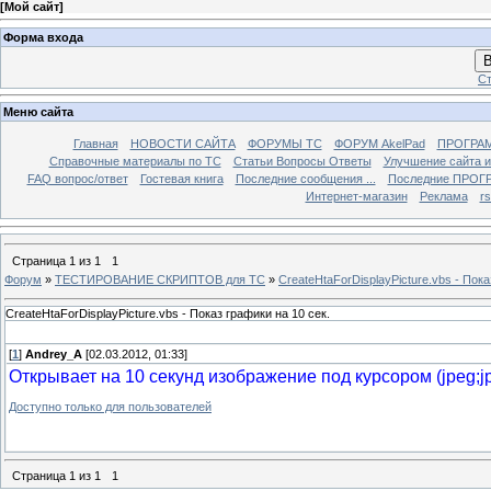
[
Мой сайт
]
Форма входа
В
Ст
Меню сайта
Главная
НОВОСТИ САЙТА
ФОРУМЫ TC
ФОРУМ AkelPad
ПРОГРА
Справочные материалы по TС
Статьи Вопросы Ответы
Улучшение сайта 
FAQ вопрос/ответ
Гостевая книга
Последние сообщения ...
Последние ПРОГР
Интернет-магазин
Реклама
r
Страница
1
из
1
1
Форум
»
ТЕСТИРОВАНИЕ СКРИПТОВ для TC
»
CreateHtaForDisplayPicture.vbs - Пока
CreateHtaForDisplayPicture.vbs - Показ графики на 10 сек.
[
1
]
Andrey_A
[02.03.2012, 01:33]
Открывает на 10 секунд изображение под курсором (jpeg;jp
Доступно только для пользователей
Страница
1
из
1
1