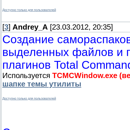
Доступно только для пользователей
[
3
]
Andrey_A
[23.03.2012, 20:35]
Создание самораспако
выделенных файлов и 
плагинов Total Comman
Используется
TCMCWindow.exe (вер
шапке темы утилиты
Доступно только для пользователей