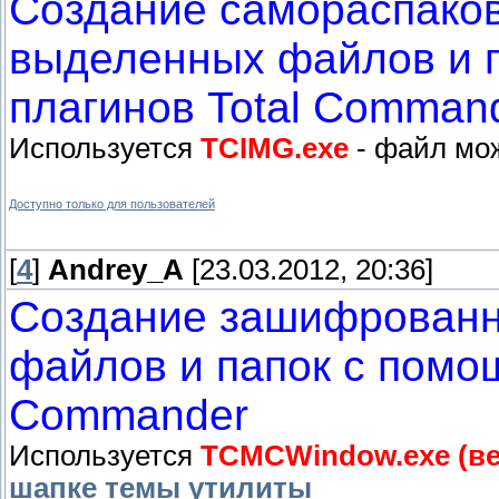
Создание самораспако
выделенных файлов и 
плагинов Total Comman
Используется
TCIMG.exe
- файл мож
Доступно только для пользователей
[
4
]
Andrey_A
[23.03.2012, 20:36]
Создание зашифрованн
файлов и папок с помо
Commander
Используется
TCMCWindow.exe (вер
шапке темы утилиты