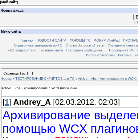
[
Мой сайт
]
Форма входа
В
Ст
Меню сайта
Главная
НОВОСТИ САЙТА
ФОРУМЫ TC
ФОРУМ AkelPad
ПРОГРА
Справочные материалы по TС
Статьи Вопросы Ответы
Улучшение сайта 
FAQ вопрос/ответ
Гостевая книга
Последние сообщения ...
Последние ПРОГР
Интернет-магазин
Реклама
r
Страница
1
из
1
1
Форум
»
ТЕСТИРОВАНИЕ СКРИПТОВ для TC
»
Arhive....vbs - Архивирование с WCX
Arhive....vbs - Архивирование с WCX плагинами
[
1
]
Andrey_A
[02.03.2012, 02:03]
Архивирование выделен
помощью WCX плагинов