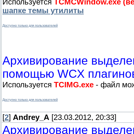
Используется
TCMCWindow.exe (вер
шапке темы утилиты
Доступно только для пользователей
Архивирование выделен
помощью WCX плагинов
Используется
TCIMG.exe
- файл мож
Доступно только для пользователей
[
2
]
Andrey_A
[23.03.2012, 20:33]
Архивирование выделен