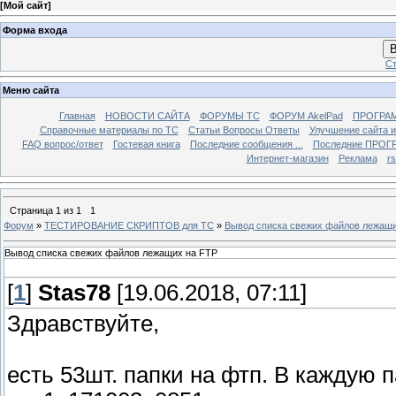
[
Мой сайт
]
Форма входа
В
Ст
Меню сайта
Главная
НОВОСТИ САЙТА
ФОРУМЫ TC
ФОРУМ AkelPad
ПРОГРА
Справочные материалы по TС
Статьи Вопросы Ответы
Улучшение сайта 
FAQ вопрос/ответ
Гостевая книга
Последние сообщения ...
Последние ПРОГР
Интернет-магазин
Реклама
r
Страница
1
из
1
1
Форум
»
ТЕСТИРОВАНИЕ СКРИПТОВ для TC
»
Вывод списка свежих файлов лежащи
Вывод списка свежих файлов лежащих на FTP
[
1
]
Stas78
[19.06.2018, 07:11]
Здравствуйте,
есть 53шт. папки на фтп. В каждую 