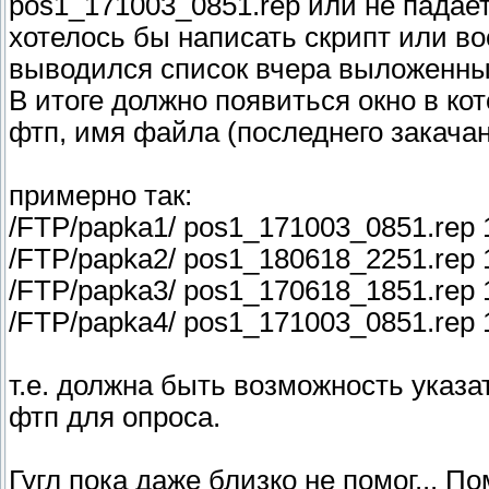
pos1_171003_0851.rep или не падает
хотелось бы написать скрипт или во
выводился список вчера выложенны
В итоге должно появиться окно в ко
фтп, имя файла (последнего закачан
примерно так:
/FTP/papka1/ pos1_171003_0851.rep 
/FTP/papka2/ pos1_180618_2251.rep 
/FTP/papka3/ pos1_170618_1851.rep 
/FTP/papka4/ pos1_171003_0851.rep 
т.е. должна быть возможность указат
фтп для опроса.
Гугл пока даже близко не помог... П