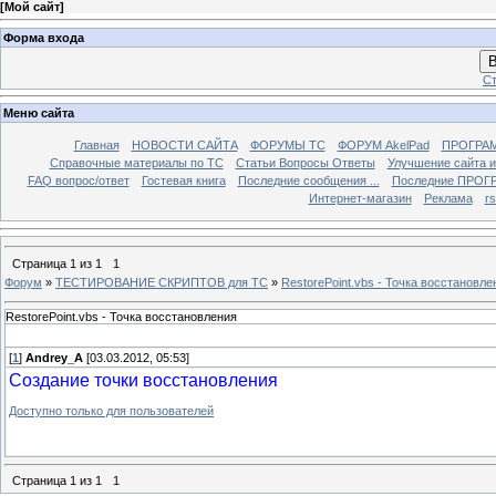
[
Мой сайт
]
Форма входа
В
Ст
Меню сайта
Главная
НОВОСТИ САЙТА
ФОРУМЫ TC
ФОРУМ AkelPad
ПРОГРА
Справочные материалы по TС
Статьи Вопросы Ответы
Улучшение сайта 
FAQ вопрос/ответ
Гостевая книга
Последние сообщения ...
Последние ПРОГР
Интернет-магазин
Реклама
r
Страница
1
из
1
1
Форум
»
ТЕСТИРОВАНИЕ СКРИПТОВ для TC
»
RestorePoint.vbs - Точка восстановле
RestorePoint.vbs - Точка восстановления
[
1
]
Andrey_A
[03.03.2012, 05:53]
Создание точки восстановления
Доступно только для пользователей
Страница
1
из
1
1