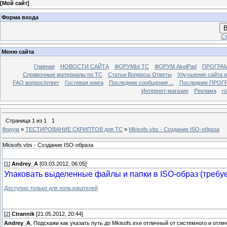
[
Мой сайт
]
Форма входа
В
Ст
Меню сайта
Главная
НОВОСТИ САЙТА
ФОРУМЫ TC
ФОРУМ AkelPad
ПРОГРА
Справочные материалы по TС
Статьи Вопросы Ответы
Улучшение сайта 
FAQ вопрос/ответ
Гостевая книга
Последние сообщения ...
Последние ПРОГР
Интернет-магазин
Реклама
r
Страница
1
из
1
1
Форум
»
ТЕСТИРОВАНИЕ СКРИПТОВ для TC
»
Mkisofs.vbs - Создание ISO-образа
Mkisofs.vbs - Создание ISO-образа
[
1
]
Andrey_A
[03.03.2012, 06:05]
Упаковать выделенные файлы и папки в ISO-образ (требует
Доступно только для пользователей
[
2
]
Ctrannik
[21.05.2012, 20:44]
Andrey_A
, Подскажи как указать путь до Mkisofs.exe отличный от системного и отли