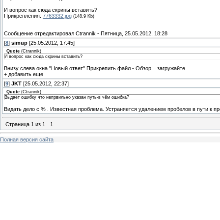
И вопрос как сюда скрины вставить?
Прикрепления:
7763332.jpg
(148.9 Kb)
Сообщение отредактировал
Ctrannik
-
Пятница, 25.05.2012, 18:28
[
8
]
simup
[25.05.2012, 17:45]
Quote
(
Ctrannik
)
И вопрос как сюда скрины вставить?
Внизу слева окна "Новый ответ" Прикрепить файл - Обзор = загружайте
+ добавить еще
[
9
]
JKT
[25.05.2012, 22:37]
Quote
(
Ctrannik
)
Выдаёт ошибку что непрвильно указан путь-в чём ошибка?
Видать дело с % . Известная проблема. Устраняется удалением пробелов в пути к 
Страница
1
из
1
1
Полная версия сайта