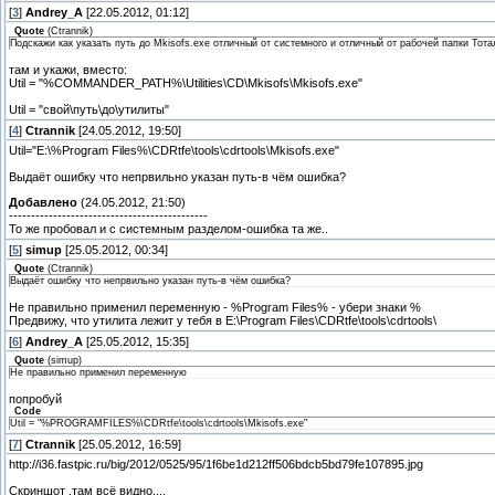
[
3
]
Andrey_A
[22.05.2012, 01:12]
Quote
(
Ctrannik
)
Подскажи как указать путь до Mkisofs.exe отличный от системного и отличный от рабочей папки Тота
там и укажи, вместо:
Util = "%COMMANDER_PATH%\Utilities\CD\Mkisofs\Mkisofs.exe"
Util = "свой\путь\до\утилиты"
[
4
]
Ctrannik
[24.05.2012, 19:50]
Util="E:\%Program Files%\CDRtfe\tools\cdrtools\Mkisofs.exe"
Выдаёт ошибку что непрвильно указан путь-в чём ошибка?
Добавлено
(24.05.2012, 21:50)
---------------------------------------------
То же пробовал и с системным разделом-ошибка та же..
[
5
]
simup
[25.05.2012, 00:34]
Quote
(
Ctrannik
)
Выдаёт ошибку что непрвильно указан путь-в чём ошибка?
Не правильно применил переменную - %Program Files% - убери знаки %
Предвижу, что утилита лежит у тебя в E:\Program Files\CDRtfe\tools\cdrtools\
[
6
]
Andrey_A
[25.05.2012, 15:35]
Quote
(
simup
)
Не правильно применил переменную
попробуй
Code
Util = "%PROGRAMFILES%\CDRtfe\tools\cdrtools\Mkisofs.exe"
[
7
]
Ctrannik
[25.05.2012, 16:59]
http://i36.fastpic.ru/big/2012/0525/95/1f6be1d212ff506bdcb5bd79fe107895.jpg
Скриншот ,там всё видно....