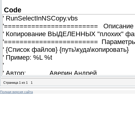
Code
' RunSelectInNSCopy.vbs
'======================== Описани
' Копирование ВЫДЕЛЕННЫХ "плохих" ф
'======================== Параметр
' {Cписок файлов} {путь\куда\копировать}
' Пример: %L %t
'
' Автор: Аверин Андрей
' Версия: 1.2 (21.09.2010 - 08.11.2011)
Страница
1
из
1
1
' Mail: Averin-And@yandex.ru
Полная версия сайта
' Site: http://tc-image.3dn.ru
Option Explicit
'==================== Изменяемые п
Program = "%COMMANDER_PATH%\Plugins