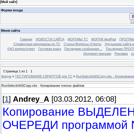
[
Мой сайт
]
Форма входа
В
Ст
Меню сайта
Главная
НОВОСТИ САЙТА
ФОРУМЫ TC
ФОРУМ AkelPad
ПРОГРА
Справочные материалы по TС
Статьи Вопросы Ответы
Улучшение сайта 
FAQ вопрос/ответ
Гостевая книга
Последние сообщения ...
Последние ПРОГР
Интернет-магазин
Реклама
r
Страница
1
из
1
1
Форум
»
ТЕСТИРОВАНИЕ СКРИПТОВ для TC
»
RunSelectInNSCopy.vbs - Копировани
RunSelectInNSCopy.vbs - Копирование плохих файлов
[
1
]
Andrey_A
[03.03.2012, 06:08]
Копирование ВЫДЕЛЕН
ОЧЕРЕДИ программой 