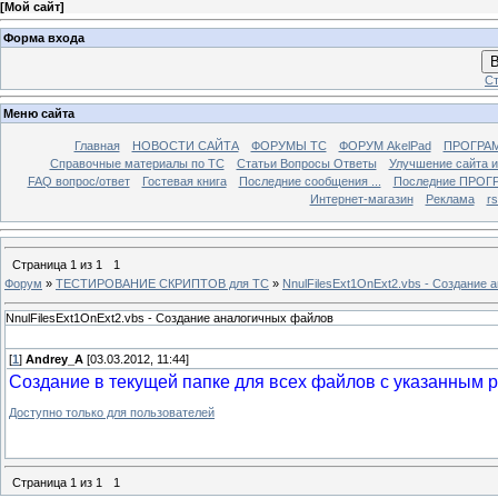
[
Мой сайт
]
Форма входа
В
Ст
Меню сайта
Главная
НОВОСТИ САЙТА
ФОРУМЫ TC
ФОРУМ AkelPad
ПРОГРА
Справочные материалы по TС
Статьи Вопросы Ответы
Улучшение сайта 
FAQ вопрос/ответ
Гостевая книга
Последние сообщения ...
Последние ПРОГР
Интернет-магазин
Реклама
r
Страница
1
из
1
1
Форум
»
ТЕСТИРОВАНИЕ СКРИПТОВ для TC
»
NnulFilesExt1OnExt2.vbs - Создание
NnulFilesExt1OnExt2.vbs - Создание аналогичных файлов
[
1
]
Andrey_A
[03.03.2012, 11:44]
Создание в текущей папке для всех файлов с указанным
Доступно только для пользователей
Страница
1
из
1
1