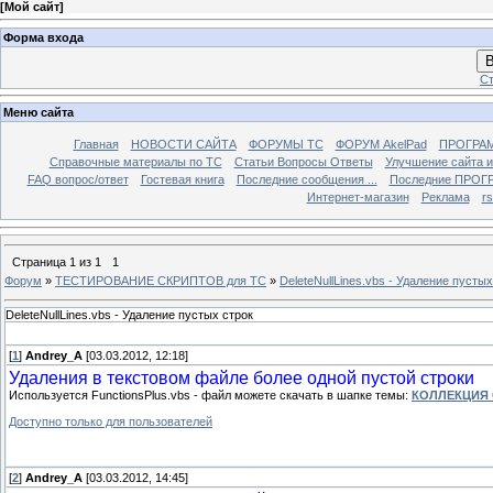
[
Мой сайт
]
Форма входа
В
Ст
Меню сайта
Главная
НОВОСТИ САЙТА
ФОРУМЫ TC
ФОРУМ AkelPad
ПРОГРА
Справочные материалы по TС
Статьи Вопросы Ответы
Улучшение сайта 
FAQ вопрос/ответ
Гостевая книга
Последние сообщения ...
Последние ПРОГР
Интернет-магазин
Реклама
r
Страница
1
из
1
1
Форум
»
ТЕСТИРОВАНИЕ СКРИПТОВ для TC
»
DeleteNullLines.vbs - Удаление пустых
DeleteNullLines.vbs - Удаление пустых строк
[
1
]
Andrey_A
[03.03.2012, 12:18]
Удаления в текстовом файле более одной пустой строки
Используется FunctionsPlus.vbs - файл можете скачать в шапке темы:
КОЛЛЕКЦИЯ
Доступно только для пользователей
[
2
]
Andrey_A
[03.03.2012, 14:45]