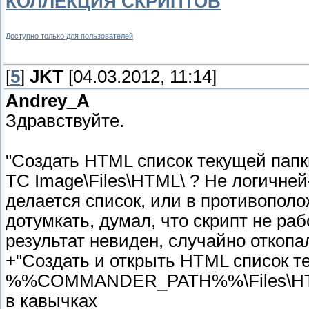
КОЛЛЕКЦИЯ СКРИПТОВ
Доступно только для пользователей
[
5
]
JKT
[04.03.2012, 11:14]
Andrey_A
Здравствуйте.
"Создать HTML список текущей папки.
TC Image\Files\HTML\ ? Не логичней-
делается список, или в противополо
дотумкать, думал, что скрипт не раб
результат невиден, случайно откопа
+"Создать и открыть HTML список т
%%COMMANDER_PATH%%\Files\HTML б
в кавычках