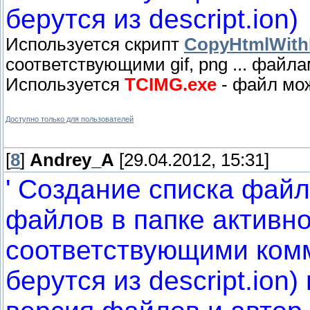
берутся из descript.ion)
Используется скрипт
CopyHtmlWithF
соответствующими gif, png ... файл
Используется
TCIMG.exe
- файл мож
Доступно только для пользователей
[
8
]
Andrey_A
[29.04.2012, 15:31]
' Создание списка файл
файлов в папке активн
соответствующими ком
берутся из descript.ion