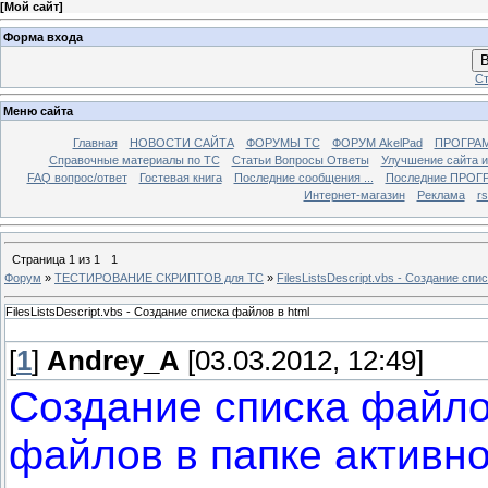
[
Мой сайт
]
Форма входа
В
Ст
Меню сайта
Главная
НОВОСТИ САЙТА
ФОРУМЫ TC
ФОРУМ AkelPad
ПРОГРА
Справочные материалы по TС
Статьи Вопросы Ответы
Улучшение сайта 
FAQ вопрос/ответ
Гостевая книга
Последние сообщения ...
Последние ПРОГР
Интернет-магазин
Реклама
r
Страница
1
из
1
1
Форум
»
ТЕСТИРОВАНИЕ СКРИПТОВ для TC
»
FilesListsDescript.vbs - Создание спи
FilesListsDescript.vbs - Создание списка файлов в html
[
1
]
Andrey_A
[03.03.2012, 12:49]
Создание списка файло
файлов в папке активн