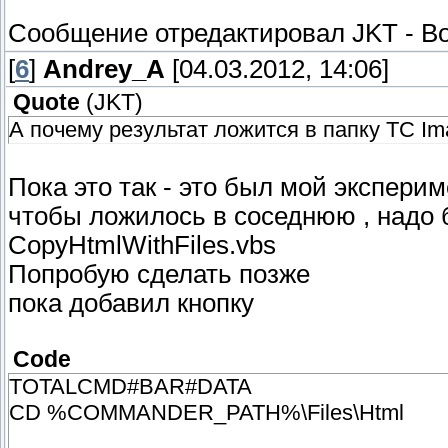
Сообщение отредактировал
JKT
-
Во
[
6
]
Andrey_A
[04.03.2012, 14:06]
Quote
(
JKT
)
А почему результат ложится в папку TC Im
Пока это так - это был мой эксперим
чтобы ложилось в соседнюю , надо 
CopyHtmlWithFiles.vbs
Попробую сделать позже
пока добавил кнопку
Code
TOTALCMD#BAR#DATA
CD %COMMANDER_PATH%\Files\Html