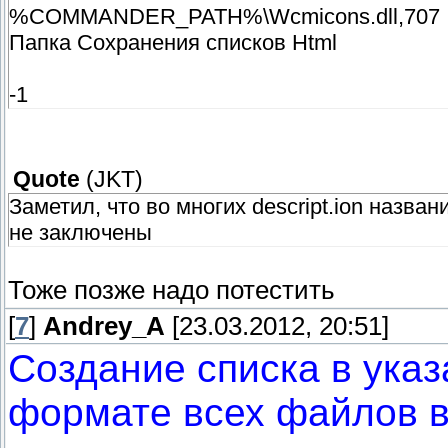
%COMMANDER_PATH%\Wcmicons.dll,707
Папка Сохранения списков Html
-1
Quote
(
JKT
)
Заметил, что во многих descript.ion назва
не заключены
Тоже позже надо потестить
[
7
]
Andrey_A
[23.03.2012, 20:51]
Создание списка в указ
формате всех файлов в