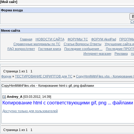
[
Мой сайт
]
Форма входа
В
Ст
Меню сайта
Главная
НОВОСТИ САЙТА
ФОРУМЫ TC
ФОРУМ AkelPad
ПРОГРА
Справочные материалы по TС
Статьи Вопросы Ответы
Улучшение сайта 
FAQ вопрос/ответ
Гостевая книга
Последние сообщения ...
Последние ПРОГР
Интернет-магазин
Реклама
r
Страница
1
из
1
1
Форум
»
ТЕСТИРОВАНИЕ СКРИПТОВ для TC
»
CopyHtmlWithFiles.vbs - Копирование h
CopyHtmlWithFiles.vbs - Копирование html с gif, png файлами
[
1
]
Andrey_A
[03.03.2012, 14:39]
Копирование html с соответствующими gif, png ... файлами
Доступно только для пользователей
Страница
1
из
1
1