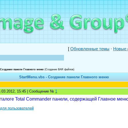
[
Обновленные темы
·
Новые 
- Создание панели Главного меню
(Создание BAR файлов)
StartMenu.vbs - Создание панели Главного меню
3.03.2012, 15:45 | Сообщение №
1
талоге Total Commander панели, содержащей Главное меню 
 для пользователей