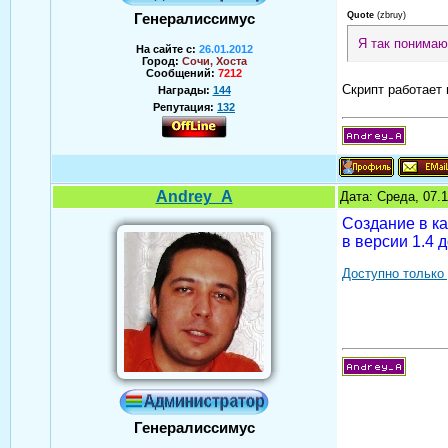
Quote
(
zbruy
)
Генералиссимус
Я так понимаю
На сайте с:
26.01.2012
Город:
Сочи, Хоста
Сообщений:
7212
Скрипт работает 
Награды:
144
Репутация:
132
Аверин Андрей
Andrey_A
Дата: Среда, 07.
Создание в ка
в версии 1.4
Доступно только
Генералиссимус