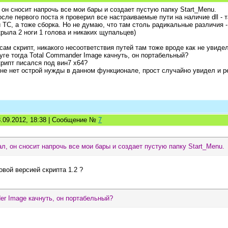
, он сносит напрочь все мои бары и создает пустую папку Start_Menu.
осле первого поста я проверил все настраиваемые пути на наличие dll - т
 ТС, а тоже сборка. Но не думаю, что там столь радикальные различия - 
крыла 2 ноги 1 голова и никаких щупальцев)
ам скрипт, никакого несоответствия путей там тоже вроде как не увидел
ге тогда Total Commander Image качнуть, он портабельный?
рипт писался под вин7 х64?
не нет острой нужды в данном функционале, прост случайно увидел и р
8.09.2012, 18:38 | Сообщение №
7
ал, он сносит напрочь все мои бары и создает пустую папку Start_Menu.
овой версией скрипта 1.2 ?
er Image качнуть, он портабельный?