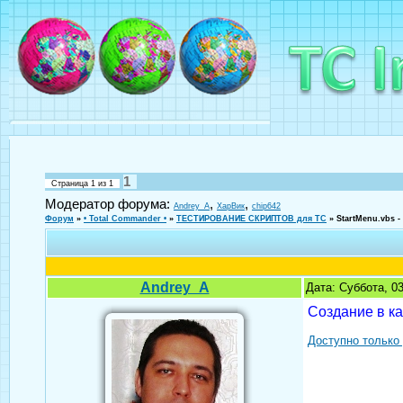
1
Страница
1
из
1
Модератор форума:
,
,
Andrey_A
ХарВик
chip642
Форум
»
• Total Commander •
»
ТЕСТИРОВАНИЕ СКРИПТОВ для TC
»
StartMenu.vbs 
Andrey_A
Дата: Суббота, 0
Создание в ка
Доступно только