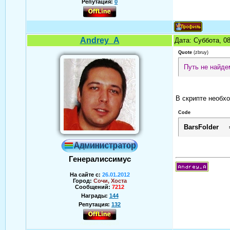
Репутация:
0
Andrey_A
Дата: Суббота, 0
Quote
(
zbruy
)
Путь не найде
В скрипте необхо
Code
BarsFolder =
Генералиссимус
На сайте с:
26.01.2012
Город:
Сочи, Хоста
Сообщений:
7212
Награды:
144
Репутация:
132
Аверин Андрей