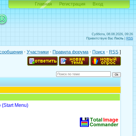
Главная
Регистрация
Вход
Суббота, 08.08.2026, 09:26
Приветствую Вас
Гость
|
RSS
сообщения
·
Участники
·
Правила форума
·
Поиск
·
RSS
]
(Start Menu)