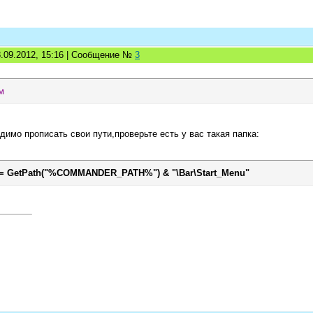
8.09.2012, 15:16 | Сообщение №
3
м
димо прописать свои пути,проверьте есть у вас такая папка:
 GetPath("%COMMANDER_PATH%") & "\Bar\Start_Menu"