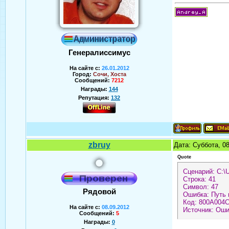
Генералиссимус
На сайте с:
26.01.2012
Город:
Сочи, Хоста
Сообщений:
7212
Награды:
144
Репутация:
132
Аверин Андрей
zbruy
Дата: Суббота, 0
Quote
Сценарий: C:\U
Строка: 41
Символ: 47
Рядовой
Ошибка: Путь 
Код: 800А004
На сайте с:
08.09.2012
Источник: Оши
Сообщений:
5
Награды:
0