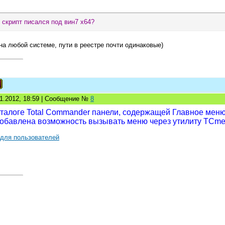
 скрипт писался под вин7 х64?
на любой системе, пути в реестре почти одинаковые)
11.2012, 18:59 | Сообщение №
8
талоге Total Commander панели, содержащей Главное меню 
 добавлена возможность вызывать меню через утилиту TCm
 для пользователей