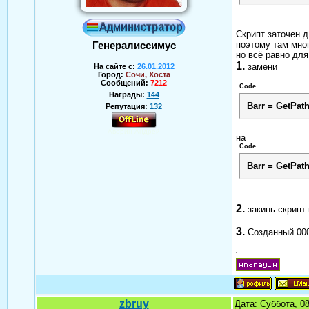
Скрипт заточен 
поэтому там мног
Генералиссимус
но всё равно для
1.
замени
На сайте с:
26.01.2012
Город:
Сочи, Хоста
Сообщений:
7212
Code
Награды:
144
Barr = GetPa
Репутация:
132
Аверин Андрей
на
Code
Barr = GetPa
2.
закинь скрипт 
3.
Созданный 000
zbruy
Дата: Суббота, 0