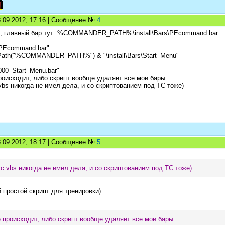
8.09.2012, 17:16 | Сообщение №
4
м, главный бар тут: %COMMANDER_PATH%\install\Bars\PEcommand.bar
"PEcommand.bar"
tPath("%COMMANDER_PATH%") & "\install\Bars\Start_Menu"
000_Start_Menu.bar"
роисходит, либо скрипт вообще удаляет все мои бары...
vbs никогда не имел дела, и со скриптованием под ТС тоже)
8.09.2012, 18:17 | Сообщение №
5
 с vbs никогда не имел дела, и со скриптованием под ТС тоже)
 простой скрипт для тренировки)
е происходит, либо скрипт вообще удаляет все мои бары...