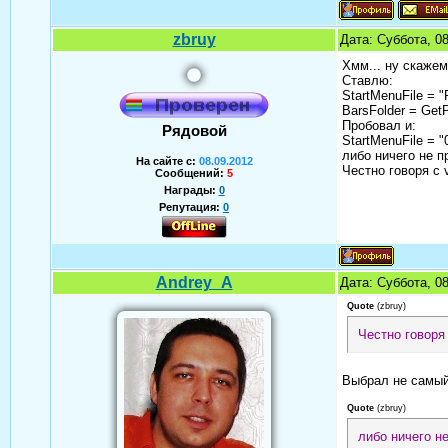
zbruy
Дата: Суббота, 0
Хмм... ну скаже
Ставлю:
StartMenuFile = 
BarsFolder = Ge
Пробовал и:
Рядовой
StartMenuFile = "
либо ничего не п
На сайте с:
08.09.2012
Честно говоря с 
Сообщений:
5
Награды:
0
Репутация:
0
Andrey_A
Дата: Суббота, 0
Quote
(
zbruy
)
Честно говоря
Выбрал не самый
Quote
(
zbruy
)
либо ничего н