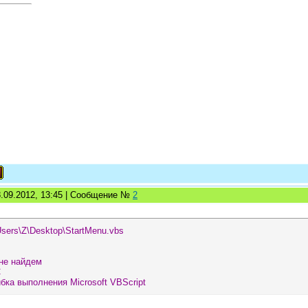
8.09.2012, 13:45 | Сообщение №
2
sers\Z\Desktop\StartMenu.vbs
не найдем
С
бка выполнения Microsoft VBScript