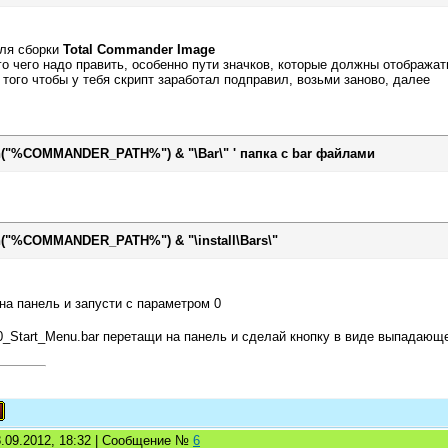
для сборки
Total Commander Image
о чего надо править, особенно пути значков, которые должны отображат
 того чтобы у тебя скрипт заработал подправил, возьми заново, далее
th("%COMMANDER_PATH%") & "\Bar\" ' папка с bar файлами
th("%COMMANDER_PATH%") & "\install\Bars\"
на панель и запусти с параметром 0
_Start_Menu.bar перетащи на панель и сделай кнопку в виде выпадающ
8.09.2012, 18:32 | Сообщение №
6