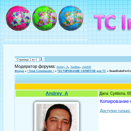
1
Страница
1
из
1
Модератор форума:
,
,
Andrey_A
ХарВик
chip642
Форум
»
• Total Commander •
»
ТЕСТИРОВАНИЕ СКРИПТОВ для TC
»
ScanDisksForCo
Andrey_A
Дата: Суббота, 0
Копирование 
Доступно только