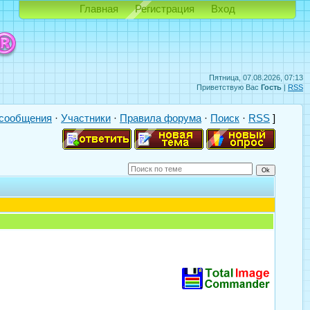
Главная
Регистрация
Вход
Пятница, 07.08.2026, 07:13
Приветствую Вас
Гость
|
RSS
сообщения
·
Участники
·
Правила форума
·
Поиск
·
RSS
]