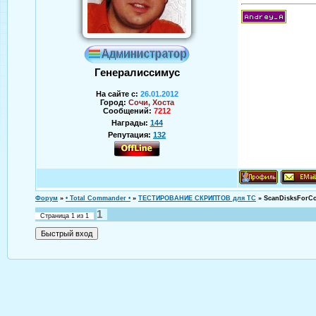
Генералиссимус
На сайте с:
26.01.2012
Город:
Сочи, Хоста
Сообщений:
7212
Награды:
144
Репутация:
132
Аверин Андрей
Форум
»
• Total Commander •
»
ТЕСТИРОВАНИЕ СКРИПТОВ для TC
»
ScanDisksForCo
1
Страница
1
из
1