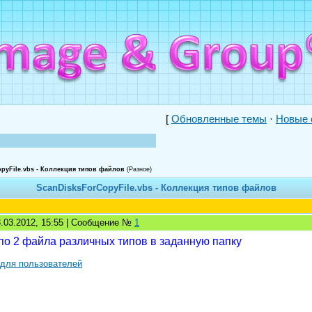
[
Обновленные темы
·
Новые 
pyFile.vbs - Коллекция типов файлов
(Разное)
ScanDisksForCopyFile.vbs - Коллекция типов файлов
3.03.2012, 15:55 | Сообщение №
1
по 2 файла различных типов в заданную папку
 для пользователей