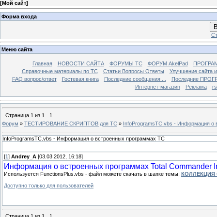
[
Мой сайт
]
Форма входа
В
Ст
Меню сайта
Главная
НОВОСТИ САЙТА
ФОРУМЫ TC
ФОРУМ AkelPad
ПРОГРА
Справочные материалы по TС
Статьи Вопросы Ответы
Улучшение сайта 
FAQ вопрос/ответ
Гостевая книга
Последние сообщения ...
Последние ПРОГР
Интернет-магазин
Реклама
r
Страница
1
из
1
1
Форум
»
ТЕСТИРОВАНИЕ СКРИПТОВ для TC
»
InfoProgramsTC.vbs - Информация о
InfoProgramsTC.vbs - Информация о встроенных программах TC
[
1
]
Andrey_A
[03.03.2012, 16:18]
Информация о встроенных программах Total Commander I
Используется FunctionsPlus.vbs - файл можете скачать в шапке темы:
КОЛЛЕКЦИЯ
Доступно только для пользователей
Страница
1
из
1
1