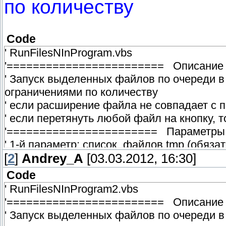
по количеству
Code
' RunFilesNInProgram.vbs
'======================== Описани
' Запуск выделенных файлов по очереди в
ограничениями по количеству
' если расширение файла не совпадает с
' если перетянуть любой файл на кнопку, т
'======================= Параметр
' 1-й параметр: список_файлов.tmp (обяза
[
' 2-й параметр: максимальное количество
2
]
Andrey_A
[03.03.2012, 16:30]
'======================== Примеры
Code
' %L - открыть выделенные файлы (максим
' RunFilesNInProgram2.vbs
' %L 5 - открыть выделенные файлы (макс
'======================== Описани
' при перетаскивании на кнопку открывает
' Запуск выделенных файлов по очереди в
' Автор: Аверин Андрей