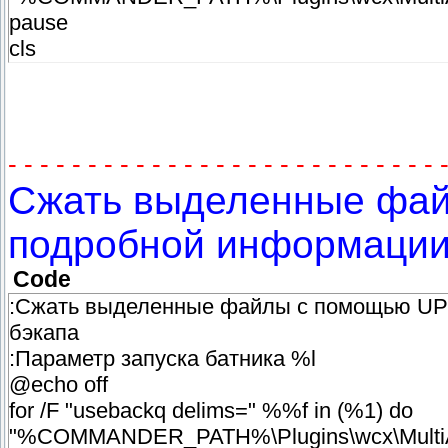
pause
cls
- - - - - - - - - - - - - - - - - - - - - - - - - - - 
Сжать выделенные фай
подробной информации 
Code
:Сжать выделенные файлы с помощью UPX
бэкапа
:Параметр запуска батника %l
@echo off
for /F "usebackq delims=" %%f in (%1) do
"%COMMANDER_PATH%\Plugins\wcx\MultiArc\