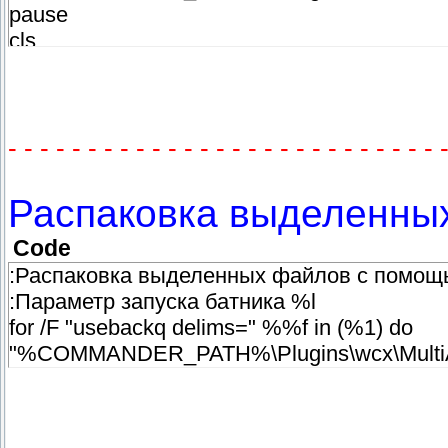
pause
cls
- - - - - - - - - - - - - - - - - - - - - - - - - - - 
Распаковка выделенны
Code
:Распаковка выделенных файлов с помо
:Параметр запуска батника %l
for /F "usebackq delims=" %%f in (%1) do
"%COMMANDER_PATH%\Plugins\wcx\MultiAr