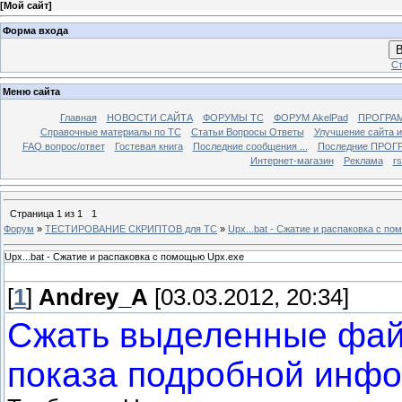
[
Мой сайт
]
Форма входа
В
Ст
Меню сайта
Главная
НОВОСТИ САЙТА
ФОРУМЫ TC
ФОРУМ AkelPad
ПРОГРА
Справочные материалы по TС
Статьи Вопросы Ответы
Улучшение сайта 
FAQ вопрос/ответ
Гостевая книга
Последние сообщения ...
Последние ПРОГР
Интернет-магазин
Реклама
r
Страница
1
из
1
1
Форум
»
ТЕСТИРОВАНИЕ СКРИПТОВ для TC
»
Upx...bat - Сжатие и распаковка с п
Upx...bat - Сжатие и распаковка с помощью Upx.exe
[
1
]
Andrey_A
[03.03.2012, 20:34]
Сжать выделенные фай
показа подробной инф