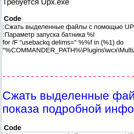
Требуется Upx.exe
Code
:Сжать выделенные файлы с помощью UPX
:Параметр запуска батника %l
for /F "usebackq delims=" %%f in (%1) do
"%COMMANDER_PATH%\Plugins\wcx\MultiArc\
- - - - - - - - - - - - - - - - - - - - - - - - - - - 
Сжать выделенные фай
показа подробной инфо
Code