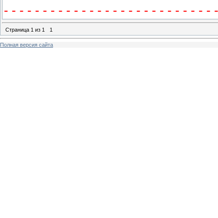
- - - - - - - - - - - - - - - - - - - - - - - - - - - 
Страница
1
из
1
1
Полная версия сайта