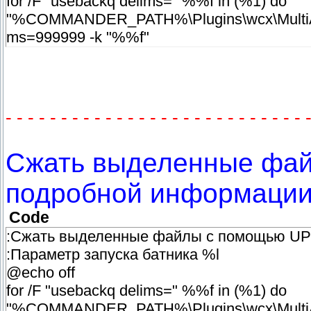
for /F "usebackq delims=" %%f in (%1) do
"%COMMANDER_PATH%\Plugins\wcx\MultiArc\u
ms=999999 -k "%%f"
- - - - - - - - - - - - - - - - - - - - - - - - - - - 
Сжать выделенные фай
подробной информаци
Code
:Сжать выделенные файлы с помощью UP
:Параметр запуска батника %l
@echo off
for /F "usebackq delims=" %%f in (%1) do
"%COMMANDER_PATH%\Plugins\wcx\MultiArc