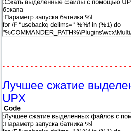
:Сжать выделенные файлы с помощью UPX
бэкапа
:Параметр запуска батника %l
for /F "usebackq delims=" %%f in (%1) do
"%COMMANDER_PATH%\Plugins\wcx\MultiArc\
- - - - - - - - - - - - - - - - - - - - - - - - - - - 
Лучшее сжатие выделе
UPX
Code
:Лучшее сжатие выделенных файлов с п
:Параметр запуска батника %l