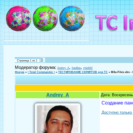
1
Страница
1
из
1
Модератор форума:
,
,
Andrey_A
ХарВик
chip642
Форум
»
• Total Commander •
»
ТЕСТИРОВАНИЕ СКРИПТОВ для TC
»
M3u-Files.vbs 
Andrey_A
Дата: Воскресень
Создание пан
Доступно только