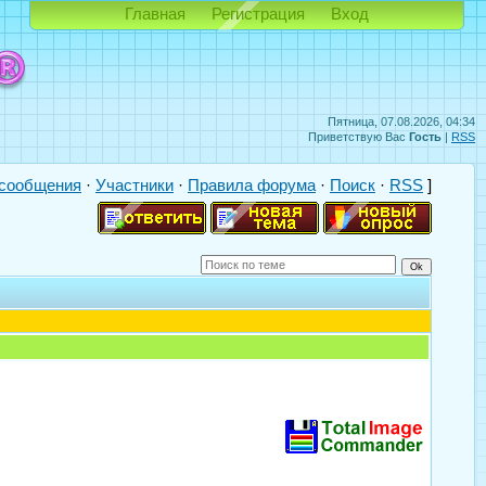
Главная
Регистрация
Вход
Пятница, 07.08.2026, 04:34
Приветствую Вас
Гость
|
RSS
сообщения
·
Участники
·
Правила форума
·
Поиск
·
RSS
]