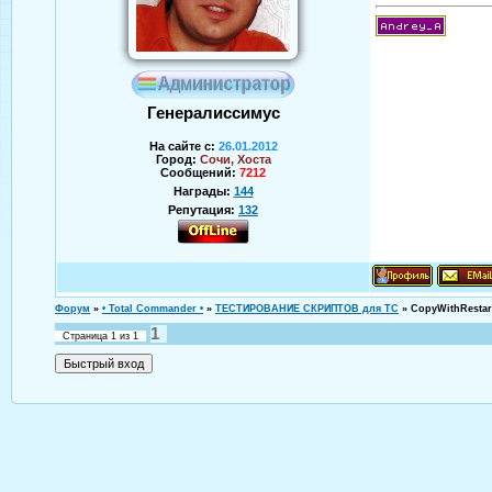
Генералиссимус
На сайте с:
26.01.2012
Город:
Сочи, Хоста
Сообщений:
7212
Награды:
144
Репутация:
132
Аверин Андрей
Форум
»
• Total Commander •
»
ТЕСТИРОВАНИЕ СКРИПТОВ для TC
»
CopyWithRestar
1
Страница
1
из
1