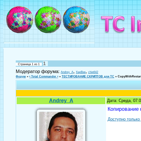
1
Страница
1
из
1
Модератор форума:
,
,
Andrey_A
ХарВик
chip642
Форум
»
• Total Commander •
»
ТЕСТИРОВАНИЕ СКРИПТОВ для TC
»
CopyWithRestar
Andrey_A
Дата: Среда, 07.
Копирование ф
Доступно только