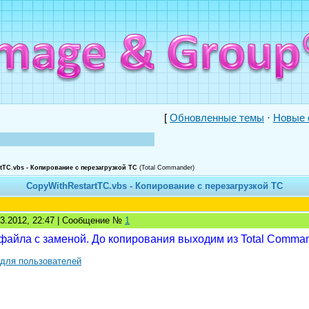
[
Обновленные темы
·
Новые 
tTC.vbs - Копирование с перезагрузкой ТС
(Total Commander)
CopyWithRestartTC.vbs - Копирование с перезагрузкой ТС
03.2012, 22:47 | Сообщение №
1
айла с заменой. До копирования выходим из Total Command
 для пользователей