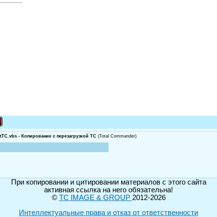
tTC.vbs - Копирование с перезагрузкой ТС
(Total Commander)
При копировании и цитировании материалов с этого сайта
активная ссылка на него обязательна!
©
TC IMAGE & GROUP
2012-2026
Интеллектуальные права и отказ от ответственности