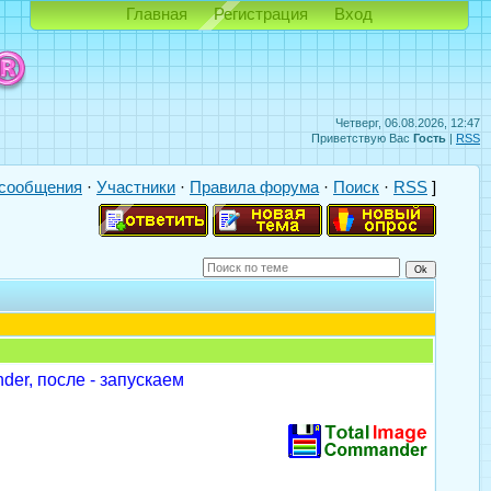
Главная
Регистрация
Вход
Четверг, 06.08.2026, 12:47
Приветствую Вас
Гость
|
RSS
сообщения
·
Участники
·
Правила форума
·
Поиск
·
RSS
]
er, после - запускаем