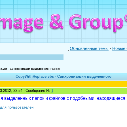
[
Обновленные темы
·
Новые 
e.vbs - Синхронизация выделенного
(Разное)
CopyWithReplace.vbs - Синхронизация выделенного
03.2012, 22:54 | Сообщение №
1
я выделенных папок и файлов с подобными, находящиеся п
 для пользователей