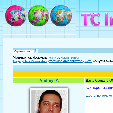
1
Страница
1
из
1
Модератор форума:
,
,
Andrey_A
ХарВик
chip642
Форум
»
• Total Commander •
»
ТЕСТИРОВАНИЕ СКРИПТОВ для TC
»
CopyWithReplac
Andrey_A
Дата: Среда, 07.
Синхронизаци
Доступно только