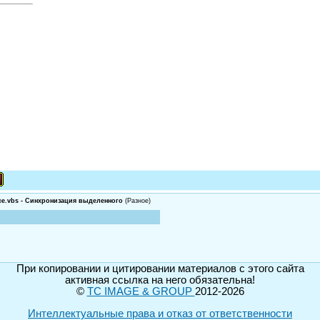
e.vbs - Синхронизация выделенного
(Разное)
При копировании и цитировании материалов с этого сайта
активная ссылка на него обязательна!
©
TC IMAGE & GROUP
2012-2026
Интеллектуальные права и отказ от ответственности