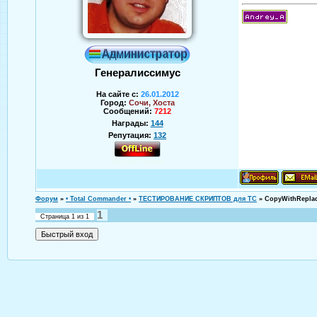
Генералиссимус
На сайте с:
26.01.2012
Город:
Сочи, Хоста
Сообщений:
7212
Награды:
144
Репутация:
132
Аверин Андрей
Форум
»
• Total Commander •
»
ТЕСТИРОВАНИЕ СКРИПТОВ для TC
»
CopyWithReplac
1
Страница
1
из
1