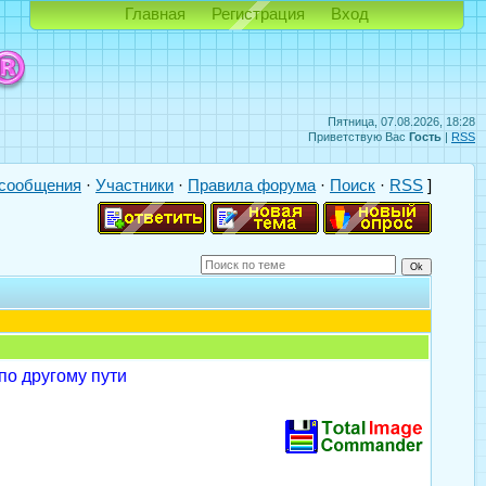
Главная
Регистрация
Вход
Пятница, 07.08.2026, 18:28
Приветствую Вас
Гость
|
RSS
сообщения
·
Участники
·
Правила форума
·
Поиск
·
RSS
]
о другому пути