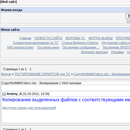
[
Мой сайт
]
Форма входа
В
Ст
Меню сайта
Главная
НОВОСТИ САЙТА
ФОРУМЫ TC
ФОРУМ AkelPad
ПРОГРА
Справочные материалы по TС
Статьи Вопросы Ответы
Улучшение сайта 
FAQ вопрос/ответ
Гостевая книга
Последние сообщения ...
Последние ПРОГР
Интернет-магазин
Реклама
r
Страница
1
из
1
1
Форум
»
ТЕСТИРОВАНИЕ СКРИПТОВ для TC
»
CopyHtmlWithFolers.vbs - Копировани
CopyHtmlWithFolers.vbs - Копирование с html папками
[
1
]
Andrey_A
[11.03.2012, 19:30]
Копирование выделенных файлов с соответствующими им (
Доступно только для пользователей
Страница
1
из
1
1