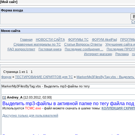
[
Мой сайт
]
Форма входа
В
Ст
Меню сайта
Главная
НОВОСТИ САЙТА
ФОРУМЫ TC
ФОРУМ AkelPad
ПРОГРА
Справочные материалы по TС
Статьи Вопросы Ответы
Улучшение сайта 
FAQ вопрос/ответ
Гостевая книга
Последние сообщения ...
Последние ПРОГР
Интернет-магазин
Реклама
r
Страница
1
из
1
1
Форум
»
ТЕСТИРОВАНИЕ СКРИПТОВ для TC
»
MarkerMp3FilesByTag.vbs - Выделить
MarkerMp3FilesByTag.vbs - Выделить mp3-файлы по тегу
[
1
]
Andrey_A
[12.03.2012, 02:00]
Выделить mp3-файлы в активной папке по тегу файла под
Используется
TCMC.exe
- файл можете скачать в шапке темы:
КОЛЛЕКЦИЯ СКРИ
Доступно только для пользователей