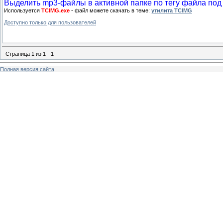
Выделить mp3-файлы в активной папке по тегу файла под
Используется
TCIMG.exe
- файл можете скачать в теме:
утилита TCIMG
Доступно только для пользователей
Страница
1
из
1
1
Полная версия сайта