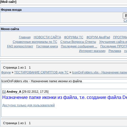
[
Мой сайт
]
Форма входа
В
Ст
Меню сайта
Главная
НОВОСТИ САЙТА
ФОРУМЫ TC
ФОРУМ AkelPad
ПРОГРА
Справочные материалы по TС
Статьи Вопросы Ответы
Улучшение сайта 
FAQ вопрос/ответ
Гостевая книга
Последние сообщения ...
Последние ПРОГР
Интернет-магазин
Реклама
r
Страница
1
из
1
1
Форум
»
ТЕСТИРОВАНИЕ СКРИПТОВ для TC
»
IconOnFolders.vbs - Назначение папк
IconOnFolders.vbs - Назначение папке иконки из файла
[
1
]
Andrey_A
[29.02.2012, 17:25]
Назначение папке иконки из файла, т.е. создание файла Des
Доступно только для пользователей
Страница
1
из
1
1