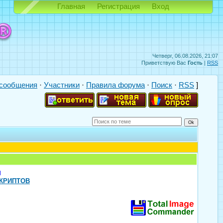
Главная
Регистрация
Вход
Четверг, 06.08.2026, 21:07
Приветствую Вас
Гость
|
RSS
сообщения
·
Участники
·
Правила форума
·
Поиск
·
RSS
]
м
КРИПТОВ