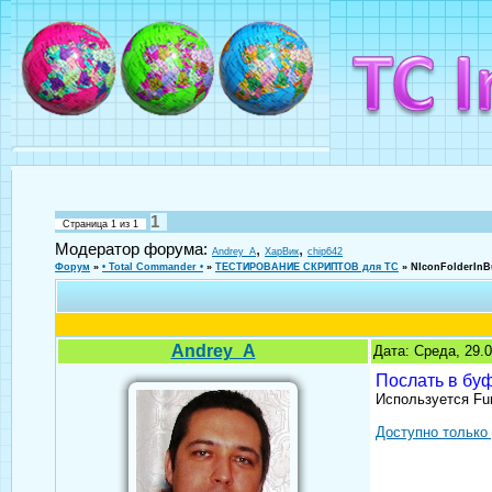
1
Страница
1
из
1
Модератор форума:
,
,
Andrey_A
ХарВик
chip642
Форум
»
• Total Commander •
»
ТЕСТИРОВАНИЕ СКРИПТОВ для TC
»
NIconFolderInB
Andrey_A
Дата: Среда, 29.
Послать в бу
Используется Fu
Доступно только