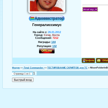
Генералиссимус
На сайте с:
26.01.2012
Город:
Сочи, Хоста
Сообщений:
7212
Награды:
144
Репутация:
132
Аверин Андрей
Форум
»
• Total Commander •
»
ТЕСТИРОВАНИЕ СКРИПТОВ для TC
»
NIconFolderInB
1
Страница
1
из
1